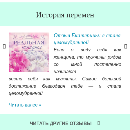
История перемен
е
Отзыв Екатерины: я стала
целомудренной
о он
Если я веду себя как
ого
женщина, то мужчины рядом
го и
со мной постепенно
ля!
начинают
вот
вести себя как мужчины. Самое большой
сай
достижение благодаря тебе — я стала
уже
целомудренной
зна
Читать далее »
пок
про
уди
ЧИТАТЬ ДРУГИЕ ОТЗЫВЫ
да