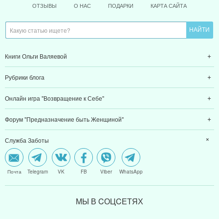
ОТЗЫВЫ
О НАС
ПОДАРКИ
КАРТА САЙТА
Книги Ольги Валяевой
Рубрики блога
Онлайн игра "Возвращение к Себе"
Форум "Предназначение быть Женщиной"
Служба Заботы
Почта
Telegram
VK
FB
Viber
WhatsApp
МЫ В CОЦCЕТЯХ