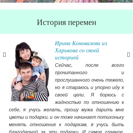
История перемен
ы
Ирина Коновалова из
Харькова со своей
историей
 не
Сейчас, после всего
все
прочитанного и
асто
прослушанного очень тяжело,
вить
при
но я стараюсь и упорно иду к
чала
при
своей цели. Я борюсь с
ы и
про
жадностью по отношению к
обу
себе, я учусь желать, прошу мужа дарить мне
меня
рку
цветы и подарки, и он тоже начинает потихоньку
а не
на 
менять отношение к подаркам, я учусь быть
вали
Чит
благодарной за эти подарки. И самое главное,
о не