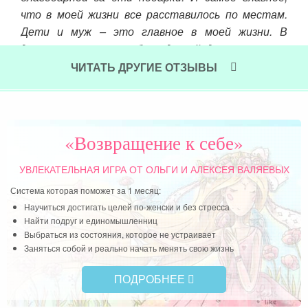
что в моей жизни все расставилось по местам.
мужа
Дети и муж – это главное в моей жизни. В
м и
декрете я нашла себя в другой деятельности,
т по
которая приносит мне небольшой доход, чему я
 Они
ЧИТАТЬ ДРУГИЕ ОТЗЫВЫ
очень рада. Старшему сыночку сейчас 4.5 года,
 или
младшей 2 года. Детки все время со мной,
младший в сад не ходит, и я понимаю, что так
лучше для всех.
«Возвращение к себе»
Читать далее »
УВЛЕКАТЕЛЬНАЯ ИГРА
ОТ ОЛЬГИ И АЛЕКСЕЯ ВАЛЯЕВЫХ
Система которая поможет за 1 месяц:
Научиться достигать целей по-женски и без стресса
Найти подруг и единомышленниц
Выбраться из состояния, которое не устраивает
Заняться собой и реально начать менять свою жизнь
ПОДРОБНЕЕ