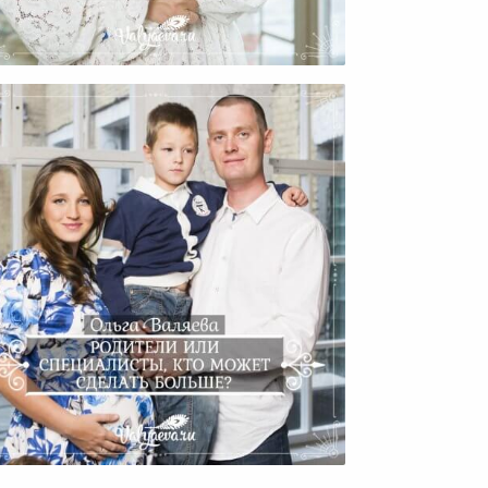
Как Выглядят Наши Книжки
Вживую
одители Или Специалисты,
то Может Сделать Больше?