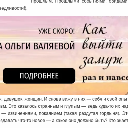
прошлым. Прошлыми событиями, обидами. 
едливости!).
к, девушек, женщин. И снова вижу в них — себя и свой опыт
вм. Это казалось странным и глупым — ведь куда-то их над
е — извинениями, покаянием (такая раздутая гордыня). Э
здавать что-то новое — а какое оно должно быть? Кто знает