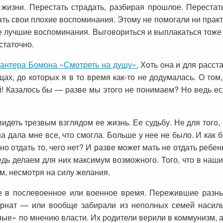
изни. Перестать страдать, разбирая прошлое. Перестать
ать свои плохие воспоминания. Этому не помогали ни пра
ые лучшие воспоминания. Выговориться и выплакаться тож
статочно.
антера Бомона «Смотреть на душу».
Хоть она и для расст
ах, до которых я в то время как-то не додумалась. О том
Казалось бы — разве мы этого не понимаем? Но ведь ес
идеть трезвым взглядом ее жизнь. Ее судьбу. Не для того,
на дала мне все, что смогла. Больше у нее не было. И как 
но отдать то, чего нет? И разве может мать не отдать ребен
дь делаем для них максимум возможного. Того, что в наши
м, несмотря на силу желания.
 в послевоенное или военное время. Пережившие разные
ернат — или вообще забирали из неполных семей насил
е» по мнению власти. Их родители верили в коммунизм, а