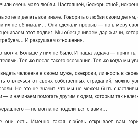
учили очень мало любви. Настоящей, бескорыстной, искрен
ь хотели делать все иначе. Говорить о любви своим детям,
ли их не обнимали… Они сделали прорыв — но в меру свои
бесцениваем этот подвиг. Мы обесцениваем дар жизни, кот
ем-требуем… И разрушаем отношения.
 могли. Больше у них не было. И наша задача — принять, ч
телями. Только после такого осознания. Только когда мы у
видеть человека в своем муже, свекрови, личность в сво
уть отвлечься от своих собственных страданий, можно ув
озоли. Но это не значит, что мы не можем быть счастливы
 — и начинаем помогать другим людям, которым так нелегко 
вчерашнего — не могла не поделиться с вами…
ие они есть. Именно такая любовь открывает вам гор