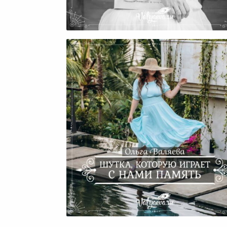
О Боге. Наши Мифы. Его Су
Наши Отношения.
Шутка, Которую Играет С Н
Память