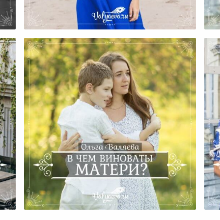
ть.
Должны Ли Родители Что-То
Своим Детям?
ами
Р
В Чем Виноваты Матери?
К