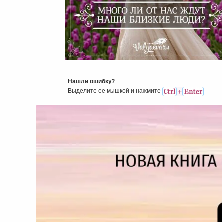
Много Ли От Нас Ждут Наш
Близкие Люди?
Нашли ошибку?
Выделите ее мышкой и нажмитe