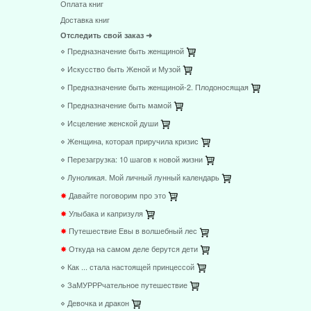
Оплата книг
Доставка книг
Отследить свой заказ ➜
⋄ Предназначение быть женщиной
⋄ Искусство быть Женой и Музой
⋄ Предназначение быть женщиной-2. Плодоносящая
⋄ Предназначение быть мамой
⋄ Исцеление женской души
⋄ Женщина, которая приручила кризис
⋄ Перезагрузка: 10 шагов к новой жизни
⋄ Луноликая. Мой личный лунный календарь
✸
Давайте поговорим про это
✸
Улыбака и капризуля
✸
Путешествие Евы в волшебный лес
✸
Откуда на самом деле берутся дети
⋄ Как ... стала настоящей принцессой
⋄ ЗаМУРРРчательное путешествие
⋄ Девочка и дракон