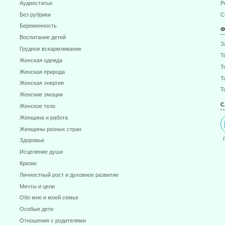
Аудиостатьи
Р
Без рубрики
С
Беременность
Ф
Воспитание детей
З
Грудное вскармливание
Т
Женская одежда
Т
Женская природа
Т
Женская энергия
Т
Женские эмоции
С
Женское тело
Женщина и работа
Женщины разных стран
Здоровье
Исцеление души
Кризис
Личностный рост и духовное развитие
Мечты и цели
Обо мне и моей семье
Особые дети
Отношения с родителями