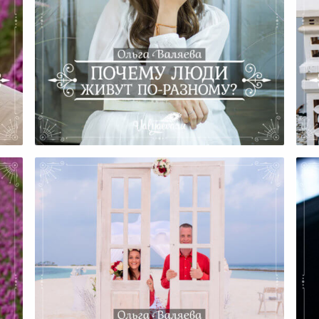
а
Почему Люди Живут По-
Разному?
Мы