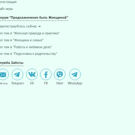
егистрация
айт игры
орум "Предназначение быть Женщиной"
арегистриуйтесь сейчас ➜
оп тем в "Женская природа и практики"
оп тем в "Женщина и семья"
оп тем в "Работа и любимое дело"
оп тем в "Подготовка к родительству"
лужба Заботы
Почта
Telegram
VK
FB
Viber
WhatsApp