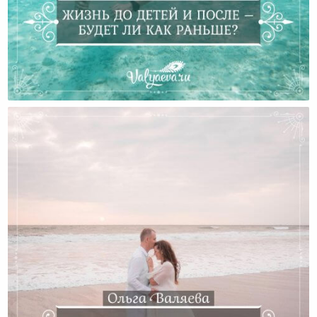
Жизнь До Детей И После – Будет Ли Как Раньше?