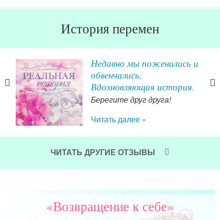
История перемен
Недавно мы поженились и
обвенчались.
Вдохновляющая история.
воей
Берегите друг друга!
нули
Читать далее »
и и
поб
цкой
оче
ивая
ЧИТАТЬ ДРУГИЕ ОТЗЫВЫ
Чит
ода.
шили
семи
чень
«Возвращение к себе»