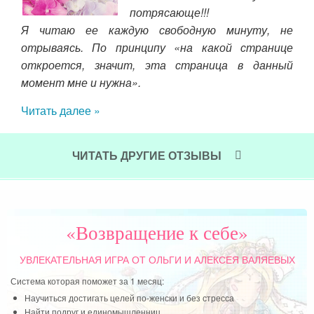
себя
потрясающе!!!
тала
Я читаю ее каждую свободную минуту, не
дне
зные
отрываясь. По принципу «на какой странице
плю
кая
откроется, значит, эта страница в данный
сег
ля
момент мне и нужна».
поб
и по
дне
Читать далее »
ниги
Чит
я, и
я не
ЧИТАТЬ ДРУГИЕ ОТЗЫВЫ
овые
ься,
ыть
была
«Возвращение к себе»
ать,
мнее
УВЛЕКАТЕЛЬНАЯ ИГРА
ОТ ОЛЬГИ И АЛЕКСЕЯ ВАЛЯЕВЫХ
Система которая поможет за 1 месяц:
Научиться достигать целей по-женски и без стресса
Найти подруг и единомышленниц