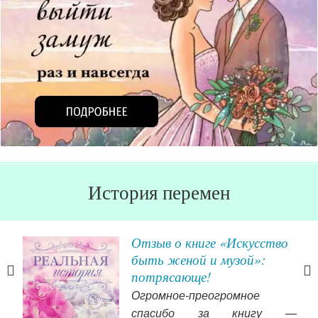
История перемен
я
Отзыв о книге «Искусство
быть женой и музой»:
потрясающе!
зад
Огромное-преогромное
ытия
спасибо за книгу —