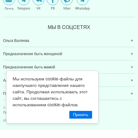
Почта
Telegram
VK
FB
Viber
WhatsApp
МЫ В CОЦCЕТЯХ
Ольга Валяева
Предназначение быть женщиной
Предназначение быть мамой
Мы используем cookie-файлы для
Алексей Валяев
наилучшего представления нашего
сайта. Продолжая использовать этот
Предназначение быть папой
сайт, вы соглашаетесь с
использованием cookie-файлов.
© 2011-2026 Предназначение быть Женщиной
Политика конфиденциальности
Принять
ИП Валяев А. В. | ИНН 380111808709