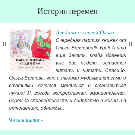
История перемен
Альбина о книгах Ольги
Очередная партия книжек от
кая
Ольги Валяевой!!! Ура!! А что
все
еще делать, когда болеешь
ить
уже две недели, остается
и и
читать и читать. Спасибо,
тало
общ
Ольга Валяева, что с твоими мудрыми книгами и
мир.
рад
статьями хочется меняться и становиться
 как
реб
лучше) Я, всегда экспрессивная, эмоциональная,
чему
борец за справедливость и лидерство в жизни и в
Чит
отношениях, однажды…
Читать далее »