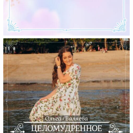
Интервью С Владимиром Ждановым (Алексей
Валяев Для Valyaeva.ru И Valyaev.ru)