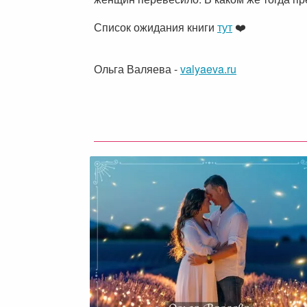
Список ожидания книги
тут
❤️
Ольга Валяева
-
valyaeva.ru