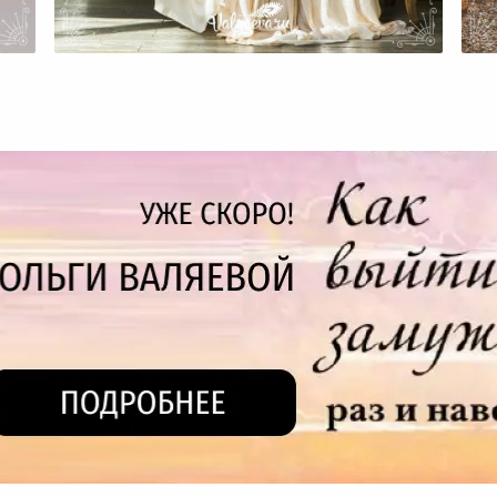
И
Какие Качества Стоит
С
Развивать В Себе Женщине?