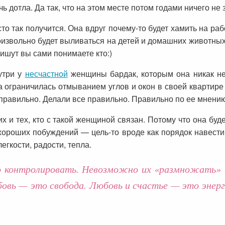
ь дотла. Да так, что на этом месте потом годами ничего не 
сто так получится. Она вдруг почему-то будет хамить на ра
звольно будет выливаться на детей и домашних животных.
ишут вы сами понимаете кто:)
утри у
несчастной
женщины бардак, которым она никак не 
а ограничилась отмыванием углов и окон в своей квартире и
правильно. Делали все правильно. Правильно по ее мнению
х и тех, кто с такой женщиной связан. Потому что она буд
з хороших побуждений — цель-то вроде как порядок навест
гкости, радости, тепла.
 контролировать. Невозможно их «размножать» 
бовь — это свобода. Любовь и счастье — это энерг