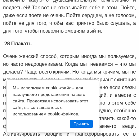
подпеть ей! Так вот не отказывайте себе в этом. Пойте,
даже если поете не очень. Пойте сердцем, а не голосом,
пойте не для того, чтобы вас приятно было слушать, а
для того, чтобы позволить эмоциям выйти.
28
Плакать
Очень женский способ, которым иногда мы пользуемся,
но часто недооцениваем. Когда мы гневаемся – что мы
делаем? Чаще всего кричим. Но когда мы кричим, мы не
можем плакать. А слезы – это женский вариант сжигания
негативной кармы, между прочим. Особенно если слезы
Мы используем cookie-файлы для
наилучшего представления нашего
горячие – это значит, они кипят от эмоций, и вместе с
сайта. Продолжая использовать этот
ними выходит наружу много всего. Можно в этом себе
сайт, вы соглашаетесь с
помогать. Так сходу сесть и заплакать трудно, особенно
использованием cookie-файлов.
если распирает от гнева. Но можно поставить какой-то
Принять
фильм, какую-то песню, достать какие-то вещи.
Активизировать эмоцию и трансформировать ее в