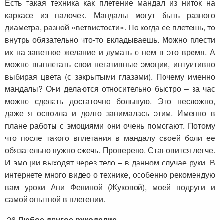
Есть такая техника как плетение мандал из ниток на
каркасе из палочек. Мандалы могут быть разного
диаметра, разной «ветвистости». Но когда ее плетешь, то
внутрь обязательно что-то вкладываешь. Можно плести
их на заветное желание и думать о нем в это время. А
можно выплетать свои негативные эмоции, интуитивно
выбирая цвета (с закрытыми глазами). Почему именно
мандалы? Они делаются относительно быстро – за час
можно сделать достаточно большую. Это несложно,
даже я освоила и долго занималась этим. Именно в
плане работы с эмоциями они очень помогают. Потому
что после такого вплетания в мандалу своей боли ее
обязательно нужно сжечь. Проверено. Становится легче.
И эмоции выходят через тело – в данном случае руки. В
интернете много видео о технике, особенно рекомендую
вам уроки Ани Фениной (Жуковой), моей подруги и
самой опытной в плетении.
26
Любое другое рукоделие.