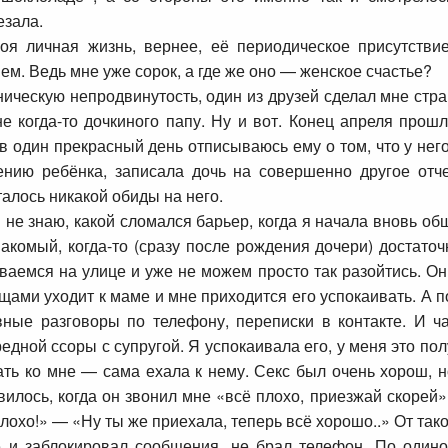
езала.
я личная жизнь, вернее, её периодическое присутств
ем. Ведь мне уже сорок, а где же оно — женское счастье?
ническую непродвинутость, один из друзей сделал мне стран
е когда-то дочкиного папу. Ну и вот. Конец апреля прошл
 один прекрасный день отписываюсь ему о том, что у него 
нию ребёнка, записала дочь на совершенно другое отчест
талось никакой обиды на него.
 не знаю, какой сломался барьер, когда я начала вновь об
комый, когда-то (сразу после рождения дочери) достаточ
ваемся на улице и уже не можем просто так разойтись. Он
ещами уходит к маме и мне приходится его успокаивать. А п
вные разговоры по телефону, переписки в контакте. И ч
дной ссоры с супругой. Я успокаивала его, у меня это пол
хать ко мне — сама ехала к нему. Секс был очень хорош,
вилось, когда он звонил мне «всё плохо, приезжай скорей»
 плохо!» — «Ну ты же приехала, теперь всё хорошо..» От та
е и заблокировал сообщения, не брал телефон. По одинок