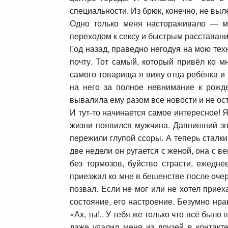
специальности. Из брюк, конечно, не выл
Одно только меня настораживало — мо
переходом к сексу и быстрым расставани
Год назад, праведно негодуя на мою тех
почту. Тот самый, который привёл ко мн
самого товарища я вижу отца ребёнка и в
на него за полное невнимание к рожде
вывалила ему разом все новости и не ос
И тут-то начинается самое интересное! Я
жизни появился мужчина. Давнишний зна
пережили глупой ссоры. А теперь сталки
две недели он ругается с женой, она с в
без тормозов, буйство страсти, ежедне
приезжал ко мне в бешенстве после очере
позвал. Если не мог или не хотел прие
состояние, его настроение. Безумно нра
«Ах, ты!.. У тебя же только что всё было
даже удалил меня из друзей в контакт