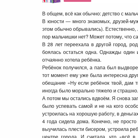
В общем, всё как обычно: детство с мал
В юности — много знакомых, друзей-му
этом обычно обрывались). Естественно,
пор мальчишки нет? Может потому, что с
В 28 лет переехала в другой город, род
боялась остаться одна. Однажды один 
отчаянно хотела ребёнка.
Ребёнок получился, а папа был выдворен
тот момент ему уже была интересна друг
обещание «Ну если ребёнок твой, дам т
иногда было морально тяжело и страшно.
А потом мы остались вдвоём. Я снова за
было успевать самой и не на кого особо
устроилась на хорошую работу, в деньга
4 года сидела дома. Конечно, не прост
выучилась плести бисером, устроила ре
центре города. И считала, что «всё в