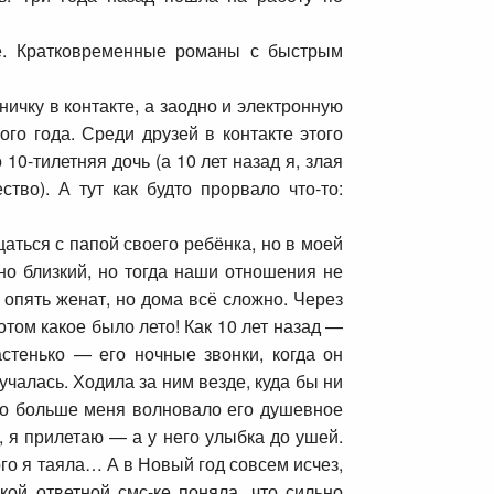
ие. Кратковременные романы с быстрым
ичку в контакте, а заодно и электронную
ого года. Среди друзей в контакте этого
10-тилетняя дочь (а 10 лет назад я, злая
во). А тут как будто прорвало что-то:
щаться с папой своего ребёнка, но в моей
но близкий, но тогда наши отношения не
 опять женат, но дома всё сложно. Через
отом какое было лето! Как 10 лет назад —
астенько — его ночные звонки, когда он
учалась. Ходила за ним везде, куда бы ни
 но больше меня волновало его душевное
, я прилетаю — а у него улыбка до ушей.
кого я таяла… А в Новый год совсем исчез,
ой ответной смс-ке поняла, что сильно