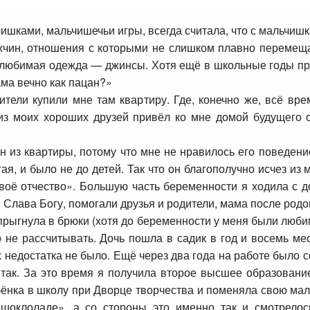
ьчишками, мальчишечьи игры, всегда считала, что с мальчи
жчин, отношения с которыми не слишком плавно перемещал
 любимая одежда — джинсы. Хотя ещё в школьные годы пр
ама вечно как пацан?»
ители купили мне там квартиру. Где, конечно же, всё врем
из моих хороших друзей привёл ко мне домой будущего 
 из квартиры, потому что мне не нравилось его поведени
ая, и было не до детей. Так что он благополучно исчез из 
воё отчество». Большую часть беременности я ходила с д
 Слава Богу, помогали друзья и родители, мама после родо
прыгнула в брюки (хотя до беременности у меня были люб
 не рассчитывать. Дочь пошла в садик в год и восемь ме
х недостатка не было. Ещё через два года на работе было 
о так. За это время я получила второе высшее образовани
бёнка в школу при Дворце творчества и поменяла свою мал
 шоклоладе», а со стороны это именно так и смотрело