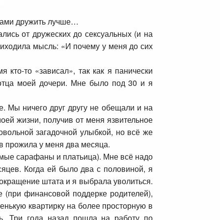
шками дружить лучше…
ись от дружеских до сексуальных (и на
иходила мысль: «И почему у меня до сих
я кто-то «зависал», так как я панически
отца моей дочери. Мне было под 30 и я
е. Мы ничего друг другу не обещали и на
моей жизни, получив от меня язвительное
овольной загадочной улыбкой, но всё же
в прожила у меня два месяца.
имые сарафаны и платьица). Мне всё надо
сяцев. Когда ей было два с половиной, я
сокращение штата и я выбрала уволиться.
е (при финансовой поддерке родителей),
енькую квартирку на более просторную в
сь. Три года назад пошла на работу по