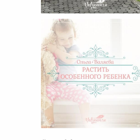
Невыдуманная История
Растить Особенного Ребен