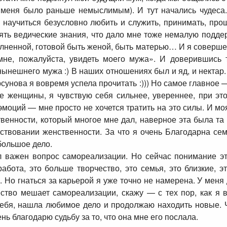
я меня было раньше немыслимым). И тут начались чудеса
 научиться безусловно любить и служить, принимать, про
ять ведические знания, что дало мне тоже немалую подде
лненной, готовой быть женой, быть матерью… И я совершенн
мне, пожалуйста, увидеть моего мужа». И доверившись т
 нынешнего мужа :) В наших отношениях был и яд, и нект
сунова я вовремя успела прочитать :))) Но самое главное 
ше женщины, я чувствую себя сильнее, увереннее, при эт
эмоций — мне просто не хочется тратить на это силы. И моя
енности, который многое мне дал, наверное эта была та 
вствовании женственности. За что я очень Благодарна с
большое дело.
ыл важен вопрос самореализации. Но сейчас понимание эт
абота, это больше творчество, это семья, это близкие, 
 Но гнаться за карьерой я уже точно не намерена. У меня д
ество мешает самореализации, скажу — с тех пор, как я
себя, нашла любимое дело и продолжаю находить новые. 
ь благодарю судьбу за то, что она мне его послала.