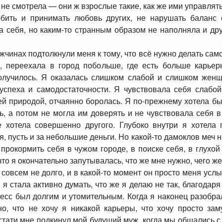
е смотрела — они ж взрослые такие, как же ими управлять-
бить и принимать любовь других, не нарушать баланс 
ла себя, но каким-то странным образом не наполняла и др
чинах подтолкнули меня к тому, что всё нужно делать само
у, переехала в город побольше, где есть больше карье
 получилось. Я оказалась слишком слабой и слишком женщ
успеха и самодостаточности. Я чувствовала себя слабой
оей природой, отчаянно боролась. Я по-прежнему хотела б
, а потом не могла им доверять и не чувствовала себя в
 хотела совершенно другого. Глубоко внутри я хотела
я, пусть и за небольшие деньги. Но какой-то дамоклов меч 
рокормить себя в чужом городе, в поиске себя, в глухой
то я окончательно запутывалась, что же мне нужно, чего же 
ь совсем не долго, и в какой-то момент он просто меня ус
 я стала активно думать, что же я делаю не так, благодаря
цесс был долгим и утомительным. Когда я наконец разобра
но, что не хочу я никакой карьеры, что хочу просто з
кстати мне подкинул мой будущий муж, когда мы общались с 