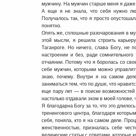
мужчину. На мужчин старше меня я даже н
А еще я не знала, что себя нужно лю
Получалось так, что я просто опустоша
понятно.
Опять же, сплошные разочарования в муж
этой мысли, я решила строить карьер
Таганроге. Но ничего, слава Богу, не
настроении и без, ради сомнительного 
отчаянии. Потому что я боролась со св
себе мужчин, которыми можно управлять
знаю, почему. Внутри я на самом деле
заниматься тем, что по душе, что нравитс
еще пару лет — в поиске возможностей п
настолько отдавали эхом в моей голове, ч
Я благодарна Богу за то, что это длилос
тренингового центра, благодаря которым
себя, поняла, кто я на самом деле. Про
женственностью, призналась себе чест
ведические статьи с ответами, которые 