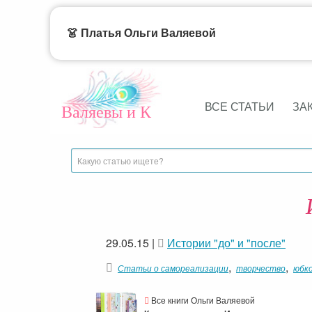
👗 Платья Ольги Валяевой
ВСЕ СТАТЬИ
ЗА
Валяевы и К
29.05.15
|
Истории "до" и "после"
,
,
Статьи о самореализации
творчество
юбк
Все книги Ольги Валяевой