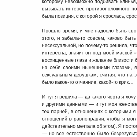
которому невозможно подбивать клинья, 
вызывать интерес противоположного по
была позиция, с которой я срослась, сро
Прошло время, и мне надоело быть сво
этого, и забыла-то совсем, каково бы
несексуальной, но почему-то решила, чт
интересна, значит он под моей маской «
восхищенные глаза и желание близости б
на себя своими нынешними глазами, я 
сексуальным девушкам, считая, что на 
было какое-то отчаяние, какой-то крик…
И тут я решила — да какого черта я хоч
и другими данными — и тут моя женствен
тех парней, в отношениях с которыми я 
отношений в равноправии, чтобы я могл
действительно мечтала об этом). Я пост
— но все естественно было безрезульта