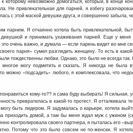
к которому невозможно домогаться, который, в конце кон
ла. Не привлекательная для парней, я избегу разочарова
слась с этой маской девушки-друга, и совершенно забыла, че
им парнем. Я отчаянно хотела быть привлекательной, быт
ть девушкой и принимать ухаживания парней. Еще у меня
о это очень важно, и думала — если парень видит во мне се
своего парня» сумел разглядеть женщину. То есть в како
ыли тождественны любви. Однако, это было не всегда так. 
многое могу подметить и сказать. Я никогда не была в
это можно «подсадить» любого, я комплексовала, что недо
у понравиться кому-то?? я сама буду выбирать! Я сильная
ность превратилась в какой-то протест. Я отталкивала т
могу быть лидером. Я задумалась о карьере, хотела выйти
а приходить домой, а там бы меня ждал муж с ужином (с
оянно контролировала своего партнера, я пыталась его «выр
тно. Потому что это было совсем не по-женски. Я хотел