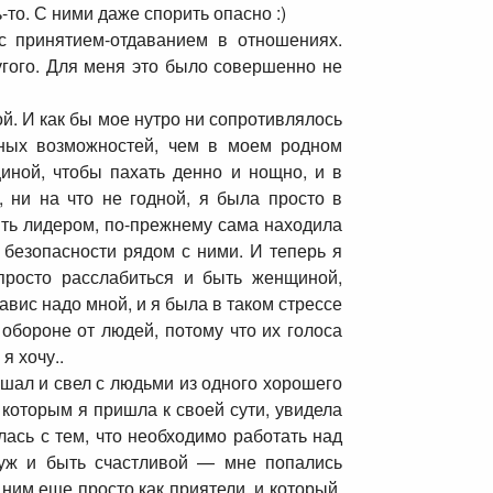
то. С ними даже спорить опасно :)
с принятием-отдаванием в отношениях.
угого. Для меня это было совершенно не
й. И как бы мое нутро ни сопротивлялось
рных возможностей, чем в моем родном
иной, чтобы пахать денно и нощно, и в
, ни на что не годной, я была просто в
ыть лидером, по-прежнему сама находила
 безопасности рядом с ними. И теперь я
 просто расслабиться и быть женщиной,
навис надо мной, и я была в таком стрессе
 обороне от людей, потому что их голоса
я хочу..
лышал и свел с людьми из одного хорошего
 которым я пришла к своей сути, увидела
лась с тем, что необходимо работать над
амуж и быть счастливой — мне попались
ним еще просто как приятели, и который,