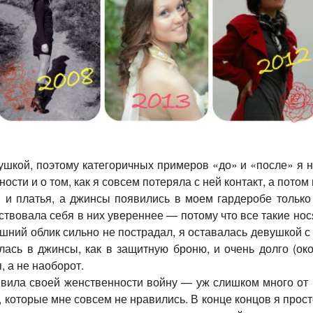
ушкой, поэтому категоричных примеров «до» и «после» я н
сти и о том, как я совсем потеряла с ней контакт, а потом
и и платья, а джинсы появились в моем гардеробе только
увствовала себя в них увереннее — потому что все такие нос
шний облик сильно не пострадал, я оставалась девушкой 
лась в джинсы, как в защитную броню, и очень долго (ок
, а не наоборот.
ъявила своей женственности войну — уж слишком много от
оторые мне совсем не нравились. В конце концов я просто