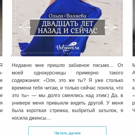
Двадцать лет назад и сейчас
 Я
Недавно мне пришло забавное письмо… От
М
о-
моей однокурсницы примерно такого
е
содержания: «Оля, это же ты? Я уже столько
т
не
времени тебя читаю, и только сейчас поняла, что
е
это ты» — мы долго смеялись над этим:) Да, в
 я
универе меня привыкли видеть другой. У меня
р
 и
была короткая стрижка, выбритый затылок, я
Ч
носила джинсы…
Читать далее