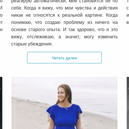
о
реагирую автоматически, мне становится не по
Т
 И
себе. Когда я вижу, что мои чувства и действия
с
о
никак не относятся к реальной картине. Когда
и
ит
понимаю, что создаю проблему из ничего на
в
н
основе старого опыта. И так здорово, что я это
вижу, отслеживаю, а значит, могу изменить
старые убеждения.
Читать далее