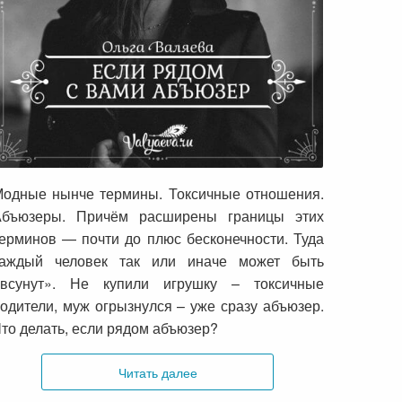
Если рядом с вами абъюзер
одные нынче термины. Токсичные отношения.
Абъюзеры. Причём расширены границы этих
ерминов — почти до плюс бесконечности. Туда
каждый человек так или иначе может быть
«всунут». Не купили игрушку – токсичные
одители, муж огрызнулся – уже сразу абъюзер.
то делать, если рядом абъюзер?
Читать далее