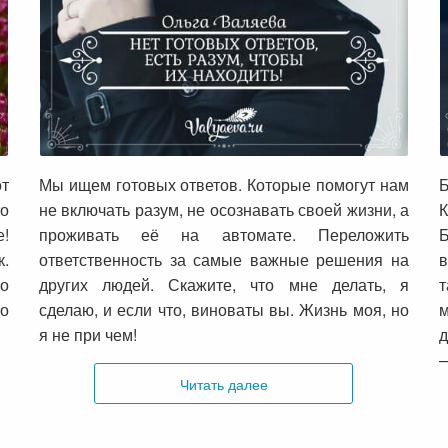
Нет готовых ответов, есть разум,
чтобы их находить!
от
Мы ищем готовых ответов. Которые помогут нам
Б
то
не включать разум, не осознавать своей жизни, а
!
проживать её на автомате. Переложить
Б
к.
ответственность за самые важные решения на
в
но
других людей. Скажите, что мне делать, я
но
сделаю, и если что, виноваты вы. Жизнь моя, но
м
я не при чем!
д
—
Читать далее