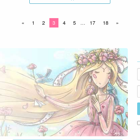
«
1
2
3
4
5
…
17
18
»