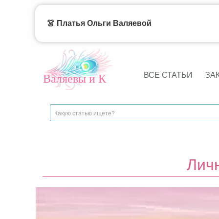
👗 Платья Ольги Валяевой
ВСЕ СТАТЬИ
ЗА
Валяевы и К
Лич