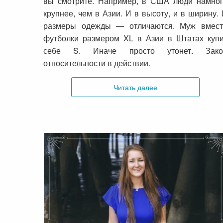
вы смотрите. Например, в США люди намног
крупнее, чем в Азии. И в высоту, и в ширину.
размеры одежды — отличаются. Муж вмест
футболки размером XL в Азии в Штатах куп
себе S. Иначе просто утонет. Зако
относительности в действии.
Читать далее