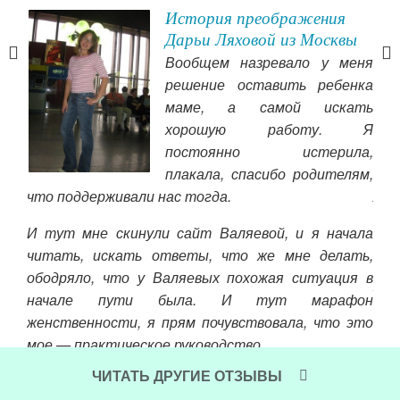
История преображения
Дарьи Ляховой из Москвы
се и
Вообщем назревало у меня
нигу
решение оставить ребенка
у с
маме, а самой искать
хорошую работу. Я
постоянно истерила,
жен
плакала, спасибо родителям,
чит
что поддерживали нас тогда.
лет
кот
И тут мне скинули сайт Валяевой, и я начала
это
читать, искать ответы, что же мне делать,
под
ободряло, что у Валяевых похожая ситуация в
хоч
начале пути была. И тут марафон
Чит
женственности, я прям почувствовала, что это
мое — практическое руководство,
ЧИТАТЬ ДРУГИЕ ОТЗЫВЫ
конкретные задания