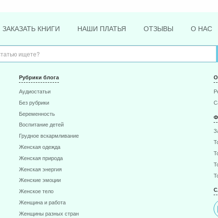
ЗАКАЗАТЬ КНИГИ
НАШИ ПЛАТЬЯ
ОТЗЫВЫ
О НАС
Рубрики блога
О
Аудиостатьи
Р
Без рубрики
С
Беременность
Ф
Воспитание детей
З
Грудное вскармливание
Т
Женская одежда
Т
Женская природа
Т
Женская энергия
Т
Женские эмоции
С
Женское тело
Женщина и работа
Женщины разных стран