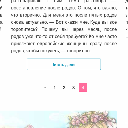
 я
разговариваю с ним. Тема разговора —
д
ей
восстановление после родов. О том, что важно,
т
в
что вторично. Для меня это после пятых родов
а
снова актуально. — Вот скажи мне. Куда вы все
п
.
торопитесь? Почему вы через месяц после
родов уже что-то от себя требуете? Ко мне часто
Ц
приезжают европейские женщины сразу после
родов, чтобы похудеть, — говорит он.
Читать далее
«
1
2
3
4