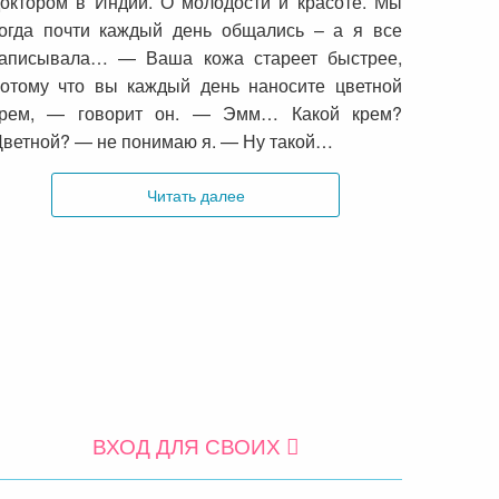
октором в Индии. О молодости и красоте. Мы
огда почти каждый день общались – а я все
записывала… — Ваша кожа стареет быстрее,
отому что вы каждый день наносите цветной
крем, — говорит он. — Эмм… Какой крем?
ветной? — не понимаю я. — Ну такой…
Читать далее
ВХОД ДЛЯ СВОИХ