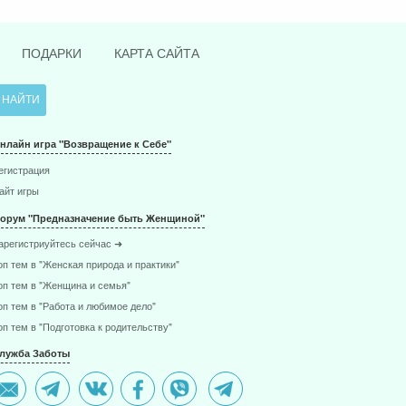
ПОДАРКИ
КАРТА САЙТА
нлайн игра "Возвращение к Себе"
егистрация
айт игры
орум "Предназначение быть Женщиной"
арегистриуйтесь сейчас ➜
оп тем в "Женская природа и практики"
оп тем в "Женщина и семья"
оп тем в "Работа и любимое дело"
оп тем в "Подготовка к родительству"
лужба Заботы