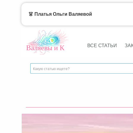
👗 Платья Ольги Валяевой
ВСЕ СТАТЬИ
ЗА
Валяевы и К