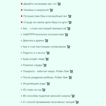
✸
Давайте поговорим про это
✸
Улыбака и капризуля
✸
Путешествие Евы в волшебный лес
✸
Откуда на самом деле берутся дети
⋄ Как ... стала настоящей принцессой
⋄ ЗаМУРРРчательное путешествие
⋄ Девочка и дракон
⋄ Как я стал настоящим супергероем
⋄ Радость и счастье
⋄ Куда уходят люди
⋄ Раненое сердце
⋄ Плацента - забытая чакра. Робин Лим
⋄ После рождения ребёнка. Робин Лим
⋄ Исцеляющие роды
⋄ 45 стран за год
⋄ 85 способов поднятия женской энергии
⋄ 41 способ проживания негативных эмоций