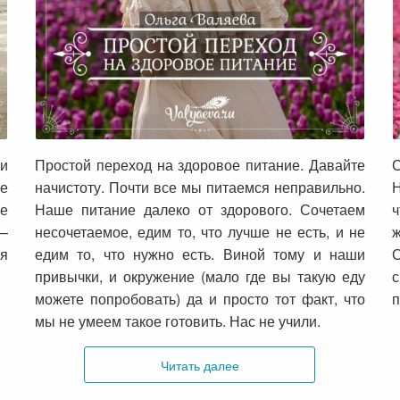
ь
Простой переход на здоровое питание
ли
Простой переход на здоровое питание. Давайте
С
те
начистоту. Почти все мы питаемся неправильно.
Н
те
Наше питание далеко от здорового. Сочетаем
 —
несочетаемое, едим то, что лучше не есть, и не
я
едим то, что нужно есть. Виной тому и наши
привычки, и окружение (мало где вы такую еду
можете попробовать) да и просто тот факт, что
п
мы не умеем такое готовить. Нас не учили.
Читать далее