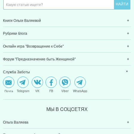
Книги Ольги Валяевой
Рубрики блога
Онлайн игра "Возвращение к Себе"
Форум "Предназначение быть Женщиной"
Служба Заботы
Почта
Telegram
VK
FB
Viber
WhatsApp
МЫ В CОЦCЕТЯХ
Ольга Валяева