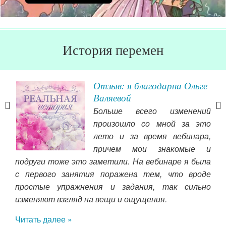
История перемен
го
Отзыв: я благодарна Ольге
Валяевой
ого
Больше всего изменений
ная,
произошло со мной за это
и и
лето и за время вебинара,
мою
ьше
причем мои знакомые и
ест
лава
подруги тоже это заметили. На вебинаре я была
нас
дям,
с первого занятия поражена тем, что вроде
Кра
ми,
простые упражнения и задания, так сильно
ам и
изменяют взгляд на вещи и ощущения.
Чит
го,
Читать далее »