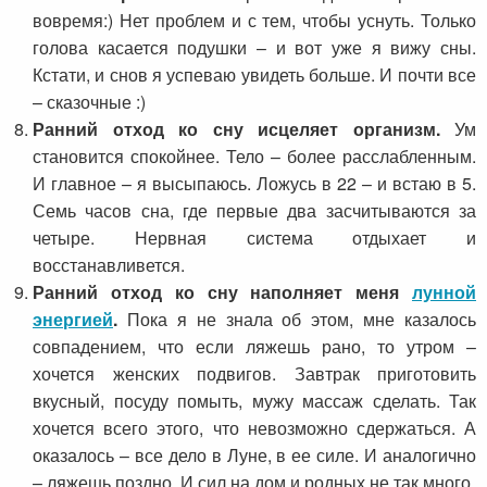
вовремя:) Нет проблем и с тем, чтобы уснуть. Только
голова касается подушки – и вот уже я вижу сны.
Кстати, и снов я успеваю увидеть больше. И почти все
– сказочные :)
Ранний отход ко сну исцеляет организм.
Ум
становится спокойнее. Тело – более расслабленным.
И главное – я высыпаюсь. Ложусь в 22 – и встаю в 5.
Семь часов сна, где первые два засчитываются за
четыре. Нервная система отдыхает и
восстанавливется.
Ранний отход ко сну наполняет меня
лунной
энергией
.
Пока я не знала об этом, мне казалось
совпадением, что если ляжешь рано, то утром –
хочется женских подвигов. Завтрак приготовить
вкусный, посуду помыть, мужу массаж сделать. Так
хочется всего этого, что невозможно сдержаться. А
оказалось – все дело в Луне, в ее силе. И аналогично
– ляжешь поздно. И сил на дом и родных не так много.