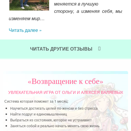
кого
меняется в лучшую
даже
сторону, а изменяя себя, мы
рад
акую
изменяем мир…
пов
тала
поч
Читать далее »
все
Чит
ими
тьим
ЧИТАТЬ ДРУГИЕ ОТЗЫВЫ
стно
ы в
«Возвращение к себе»
УВЛЕКАТЕЛЬНАЯ ИГРА
ОТ ОЛЬГИ И АЛЕКСЕЯ ВАЛЯЕВЫХ
Система которая поможет за 1 месяц:
Научиться достигать целей по-женски и без стресса
Найти подруг и единомышленниц
Выбраться из состояния, которое не устраивает
Заняться собой и реально начать менять свою жизнь