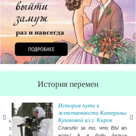
История перемен
л
История пути к
!
женственности Катерины
Кулаковой из г. Киров
ень
Спасибо за то, что ВЫ все
ного
есть! А я буду дальше
даже