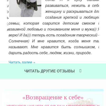
развиваться, нежить в себе
сти
женщину и раскрываться для
ство
так
создания крепкой и любящей
нить
обо
семьи, которая озарится детским смехом и
 их,
пош
взаимной любовью и пониманием меня и мужа)) Я
моем
кра
верю! И да))) теперь есть псевдоним творческий –
Чит
Солнечная) И мне нравится, когда меня так
называют. Мне нравится быть солнышком, и
дарить радость себе, людям, жизни, природе.
Читать далее »
ЧИТАТЬ ДРУГИЕ ОТЗЫВЫ
«Возвращение к себе»