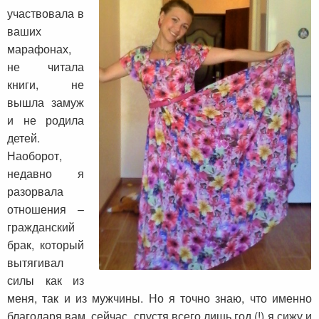
участвовала в
ваших
марафонах,
не читала
книги, не
вышла замуж
и не родила
детей.
Наоборот,
недавно я
разорвала
отношения –
гражданский
брак, который
вытягивал
силы как из
меня, так и из мужчины. Но я точно знаю, что именно
благодаря вам, сейчас, спустя всего лишь год (!) я сижу и