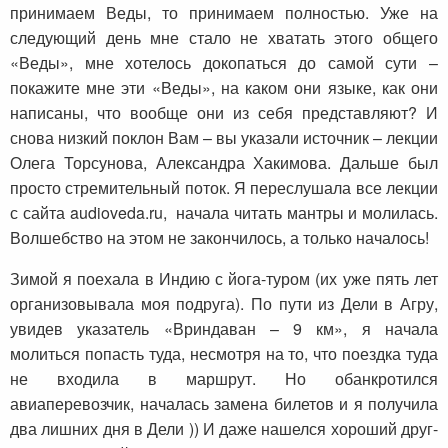
принимаем Веды, то принимаем полностью. Уже на
следующий день мне стало не хватать этого общего
«Веды», мне хотелось докопаться до самой сути –
покажите мне эти «Веды», на каком они языке, как они
написаны, что вообще они из себя представляют? И
снова низкий поклон Вам – вы указали источник – лекции
Олега Торсунова, Александра Хакимова. Дальше был
просто стремительный поток. Я переслушала все лекции
с сайта audioveda.ru, начала читать мантры и молилась.
Волшебство на этом не закончилось, а только началось!
Зимой я поехала в Индию с йога-туром (их уже пять лет
организовывала моя подруга). По пути из Дели в Агру,
увидев указатель «Вриндаван – 9 км», я начала
молиться попасть туда, несмотря на то, что поездка туда
не входила в маршрут. Но обанкротился
авиаперевозчик, началась замена билетов и я получила
два лишних дня в Дели )) И даже нашелся хороший друг-