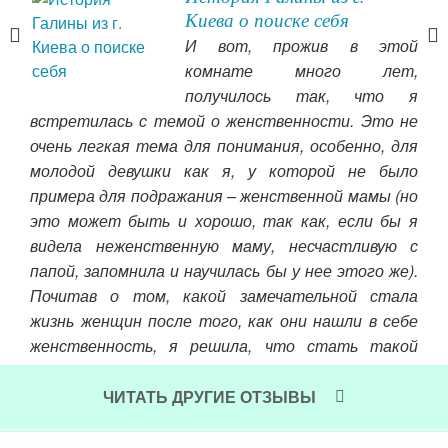
Киева о поиске себя
ого,
И вот, прожив в этой
юсь
комнате много лет,
мне
получилось так, что я
ого
встретилась с темой о женственности. Это не
ься,
очень легкая тема для понимания, особенно, для
чте
осто
молодой девушки как я, у которой не было
Я с
примера для подражания – женственной мамы (но
по
 мне
это может быть и хорошо, так как, если бы я
иск
ле,
видела неженственную маму, несчастливую с
И о
этот
папой, запомнила и научилась бы у нее этого же).
Чит
Почитав о том, какой замечательной стала
жизнь женщин после того, как они нашли в себе
женственность, я решила, что стать такой
хорошо, и стала. Я говорила немного нежнее,
двигалась медленнее, мягко улыбалась, но все
ЧИТАТЬ ДРУГИЕ ОТЗЫВЫ
это было результатом аскетизма. Суть моя так
и оставалась взаперти.