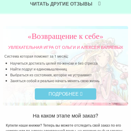
усл
ЧИТАТЬ ДРУГИЕ ОТЗЫВЫ
Мат
наш
нач
дву
«Возвращение к себе»
рад
дол
УВЛЕКАТЕЛЬНАЯ ИГРА
ОТ ОЛЬГИ И АЛЕКСЕЯ ВАЛЯЕВЫХ
Система которая поможет за 1 месяц:
Чит
Научиться достигать целей по-женски и без стресса
Найти подруг и единомышленниц
Выбраться из состояния, которое не устраивает
Заняться собой и реально начать менять свою жизнь
ПОДРОБНЕЕ
На каком этапе мой заказ?
Купили наши книжки? Теперь вы можете отследить свой заказ по его
номеру или по адресу электронной почты, на которую он был сделан: