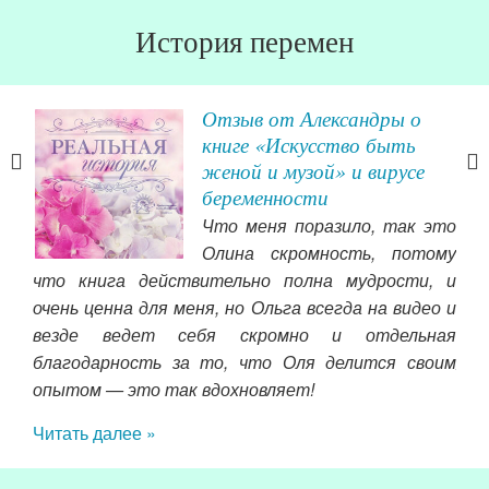
История перемен
Отзыв от Александры о
раз
книге «Искусство быть
женой и музой» и вирусе
беременности
сама
Что меня поразило, так это
и в
Олина скромность, потому
ь с
что книга действительно полна мудрости, и
ться
очень ценна для меня, но Ольга всегда на видео и
мым.
везде ведет себя скромно и отдельная
ап и
благодарность за то, что Оля делится своим
ие в
жел
опытом — это так вдохновляет!
тву
дни
нос
Читать далее »
нач
тем