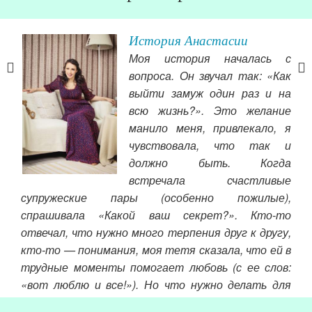
История Анастасии
Моя история началась с
чать
вопроса. Он звучал так: «Как
яды
выйти замуж один раз и на
гать
всю жизнь?». Это желание
ы с
манило меня, привлекало, я
ь на
чувствовала, что так и
Чит
но),
должно быть. Когда
 не
встречала счастливые
 мне
супружеские пары (особенно пожилые),
але,
спрашивала «Какой ваш секрет?». Кто-то
ка в
отвечал, что нужно много терпения друг к другу,
кто-то — понимания, моя тетя сказала, что ей в
трудные моменты помогает любовь (с ее слов:
«вот люблю и все!»). Но что нужно делать для
этого конкретно я не знала.