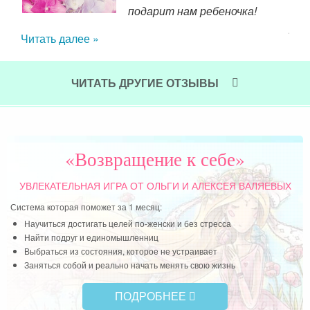
неж
гда
подарит нам ребеночка!
реш
нес,
Читать далее »
рас
, не
воз
ась,
 что
ЧИТАТЬ ДРУГИЕ ОТЗЫВЫ
Нач
сить
тем
тала
сп
енно
мал
и, я
«Возвращение к себе»
не 
ли в
люди
Чит
УВЛЕКАТЕЛЬНАЯ ИГРА
ОТ ОЛЬГИ И АЛЕКСЕЯ ВАЛЯЕВЫХ
ви и
Система которая поможет за 1 месяц:
Научиться достигать целей по-женски и без стресса
Найти подруг и единомышленниц
Выбраться из состояния, которое не устраивает
Заняться собой и реально начать менять свою жизнь
ПОДРОБНЕЕ