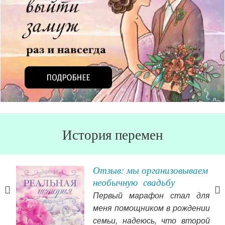
История перемен
я
Отзыв: мы организовываем
необычную свадьбу
да
Первый марафон стал для
оим
меня помощником в рождении
не 
тье.
семьи, надеюсь, что второй