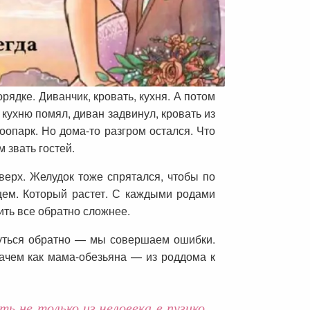
рядке. Диванчик, кровать, кухня. А потом
кухню помял, диван задвинул, кровать из
оопарк. Но дома-то разгром остался. Что
 звать гостей.
ерх. Желудок тоже спрятался, чтобы по
цем. Который растет. С каждыми родами
ить все обратно сложнее.
нуться обратно — мы совершаем ошибки.
качем как мама-обезьяна — из роддома к
 не только из человека в пузико,