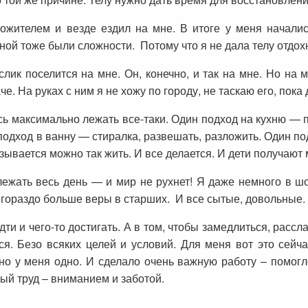
ожителем и везде ездил на мне. В итоге у меня начали
ной тоже были сложности. Потому что я не дала телу отдох
слик поселится на мне. Он, конечно, и так на мне. Но на 
че. На руках с ним я не хожу по городу, не таскаю его, пока
ь максимально лежать все-таки. Один подход на кухню — п
подход в ванну — стиралка, развешать, разложить. Один п
азывается можно так жить. И все делается. И дети получают
лежать весь день — и мир не рухнет! Я даже немного в шо
 гораздо больше веры в старших. И все сытые, довольные. 
дти и чего-то достигать. А в том, чтобы замедлиться, расс
ся. Безо всяких целей и условий. Для меня вот это сейч
но у меня одно. И сделало очень важную работу – помогл
ный труд – вниманием и заботой.