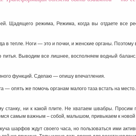
ей. Щадящего режима, Режима, когда вы отдаете все ре
а в тепле. Ноги — это и почки, и женские органы. Поэтому
о питья. Выводим все лишнее, восполняем водный баланс.
ного функций. Сделаю — опишу впечатления.
а — опять же помочь органам малого таза встать на место.
му станку, ни к какой плите. Не хватаем швабры. Проси
емся самым важным – собой, малышом, привыкаем к новой 
 куча шарфов ждут своего часа, но пользоваться ими актив
о той же причине. Телу нужно дать время для восстановлени