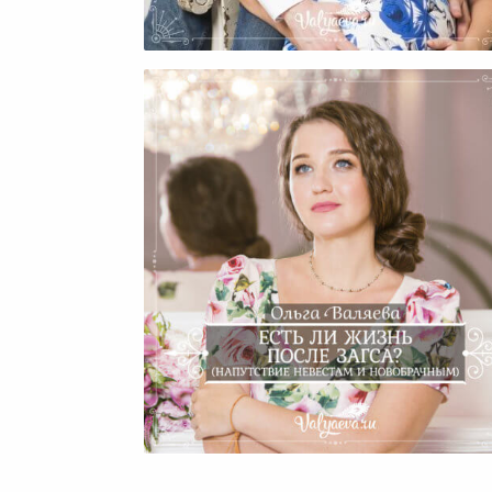
Что Вас Ждет После Родов
Есть Ли Жизнь После Загс
(Напутствие Невестам И
Новобрачным)