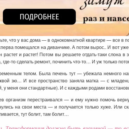
те, что у вас дома — в однокомнатной квартире — все в по
перва помещался на диванчике. А потом вырос.. И вот уже 
 растет и растет! Потом вы решаете отдать-таки слона в з
 где-то сделать ремонт, починить что-то… И уж только потом
ременным телом. Была печень тут — убежала немного нав
уквой зю… И все пространство заняла матка — с младен
, у меня они стандартные). И с каждыми родами восстанов
яцев организм перестраивался — и ему нужно помочь вер
нулись на свои места — и получается только хуже. Или с
ивается, тут болит, там болит…
. Трансформация должна быть взаимной — то есть