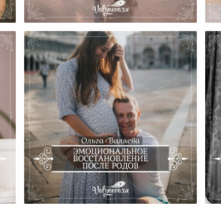
К
?
После Родов
а?
Эмоциональное
Во
Восстановление После Родов