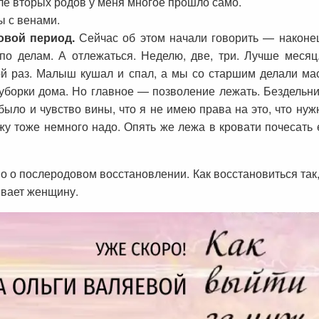
сле вторых родов у меня многое прошло само.
ы с венами.
овой период.
Сейчас об этом начали говорить — наконец-
я по делам. А отлежаться. Неделю, две, три. Лучше меся
ой раз. Малыш кушал и спал, а мы со старшим делали ма
уборки дома. Но главное — позволение лежать. Бездельни
ыло и чувство вины, что я не имею права на это, что нужн
мужу тоже немного надо. Опять же лежа в кровати почесать
о о послеродовом восстановлении. Как восстановиться так,
ивает женщину.