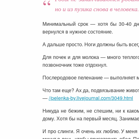
но и из пузика снова в человека.
Минимальный срок — хотя бы 30-40 дн
вернулся в нужное состояние.
А дальше просто. Ноги должны быть всегд
Для почек и для молока — много теплог
позвоночник тоже отдохнул.
Послеродовое пеленание — выполняет м
Что там еще? Ах да, подвязывание живот
—
//pelenka-by.livejournal.com/3049.html
Никуда не бежим, не спешим, ни к како
дому. Хотя бы на первый месяц. Занима
И про слинги. Я очень их люблю. У меня
минут в день, чтобы приготовить обед. П