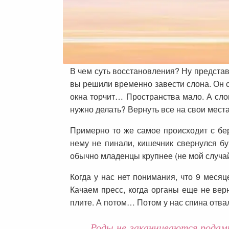
В чем суть восстановления? Ну представь
вы решили временно завести слона. Он с
окна торчит… Пространства мало. А слон
нужно делать? Вернуть все на свои места,
Примерно то же самое происходит с бе
нему не пинали, кишечник свернулся б
обычно младенцы крупнее (не мой случай
Когда у нас нет понимания, что 9 мес
Качаем пресс, когда органы еще не вер
плите. А потом… Потом у нас спина отвал
Роды не заканчиваются родами