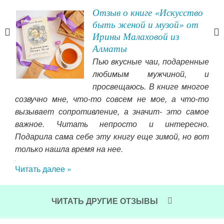
Отзыв о книге «Искусство
быть женой и музой» от
Ирины Малаховой из
Алматы
тели
Пью вкусные чаи, подаренные
гла
любимым мужчиной, и
вух
просвещаюсь. В книге многое
ить
сем
созвучно мне, что-то совсем не мое, а что-то
ово
дас
вызывает сопротивление, а значит- это самое
лажи
Чит
важное. Читать непросто и интересно.
вала
Подарила сама себе эту книгу еще зимой, но вот
ось,
только нашла время на нее.
 Уже
 эту
Читать далее »
даче
ятая
нете
ЧИТАТЬ ДРУГИЕ ОТЗЫВЫ
ии и