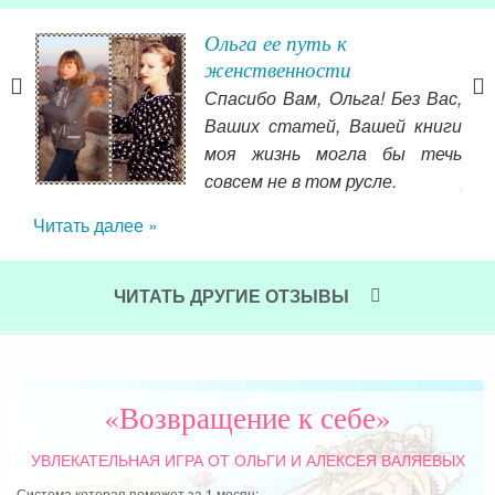
Ольга ее путь к
ск
женственности
ь и
Спасибо Вам, Ольга! Без Вас,
тво,
Ваших статей, Вашей книги
ляла
моя жизнь могла бы течь
ла,
совсем не в том русле.
рес
ала
Читать далее »
Чит
в! Я
. Я
ной,
ЧИТАТЬ ДРУГИЕ ОТЗЫВЫ
ть,
о-то
свое
упки
«Возвращение к себе»
 и я
ать,
УВЛЕКАТЕЛЬНАЯ ИГРА
ОТ ОЛЬГИ И АЛЕКСЕЯ ВАЛЯЕВЫХ
пила
Система которая поможет за 1 месяц: