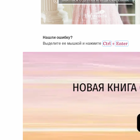
Хочешь Замуж? Заботься 
Других И Будь Счастлива
Нашли ошибку?
Выделите ее мышкой и нажмитe