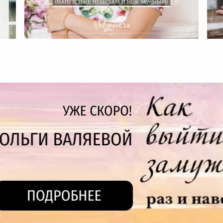
Есть Ли Жизнь После Загса?
О
(Напутствие Невестам И
П
!
Новобрачным)