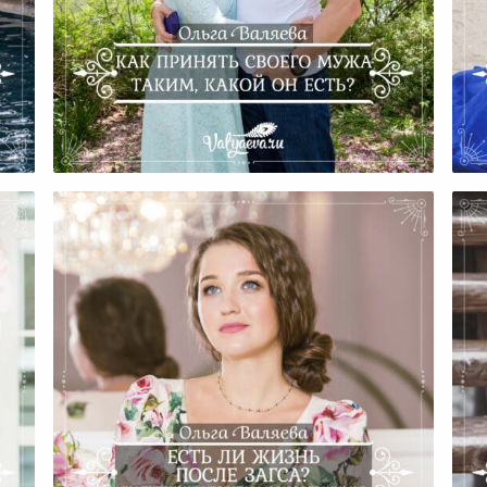
Как Принять Своего Мужа
Ка
еть
Таким, Какой Он Есть?