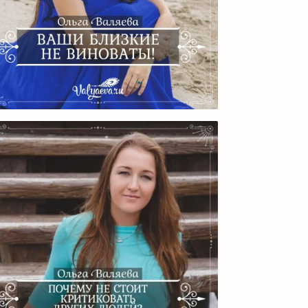
к Перестать Винить Других В
Своих Бедах?