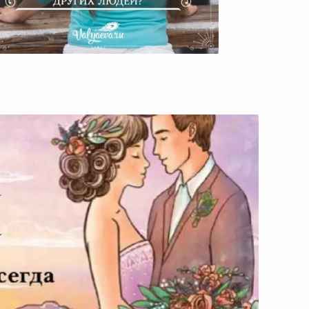
очему Не Стоит Критиковать
Других Людей?