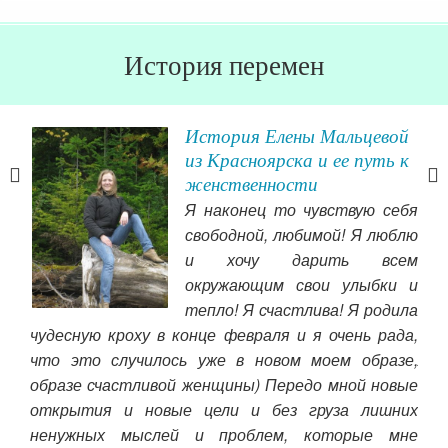
История перемен
я
История Елены Мальцевой
из Красноярска и ее путь к
женственности
вый
Я наконец то чувствую себя
зм,
свободной, любимой! Я люблю
ь на
и хочу дарить всем
ного
окружающим свои улыбки и
я о
 Что
тепло! Я счастлива! Я родила
пуб
гда
чудесную кроху в конце февраля и я очень рада,
чув
ьнее
что это случилось уже в новом моем образе,
ле
себя
образе счастливой женщины) Передо мной новые
«д
ости
открытия и новые цели и без груза лишних
иск
нее,
ненужных мыслей и проблем, которые мне
Спа