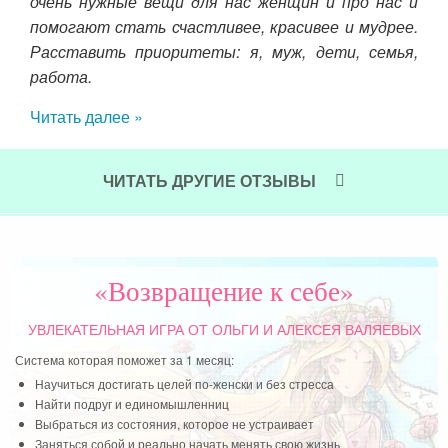
очень нужные вещи для нас женщин и про нас и
дов,
«Пр
помогают стать счастливее, красивее и мудрее.
ким
зна
Расставить приоритеты: я, муж, дети, семья,
нных
быт
работа.
имее
эта
ния
Читать далее »
га
нтов
Рек
 все
стве
ЧИТАТЬ ДРУГИЕ ОТЗЫВЫ
Чит
изни
ние
ия и
тоже
«Возвращение к себе»
УВЛЕКАТЕЛЬНАЯ ИГРА
ОТ ОЛЬГИ И АЛЕКСЕЯ ВАЛЯЕВЫХ
Система которая поможет за 1 месяц:
Научиться достигать целей по-женски и без стресса
Найти подруг и единомышленниц
Выбраться из состояния, которое не устраивает
Заняться собой и реально начать менять свою жизнь