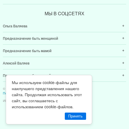
МЫ В CОЦCЕТЯХ
Ольга Валяева
Предназначение быть женщиной
Предназначение быть мамой
Алексей Валяев
Предназначение быть папой
Мы используем cookie-файлы для
наилучшего представления нашего
© 2011-2026 Предназначение быть Женщиной
Политика конфиденциальности
сайта. Продолжая использовать этот
сайт, вы соглашаетесь с
ИП Валяев А. В. | ИНН 380111808709
использованием cookie-файлов.
Принять