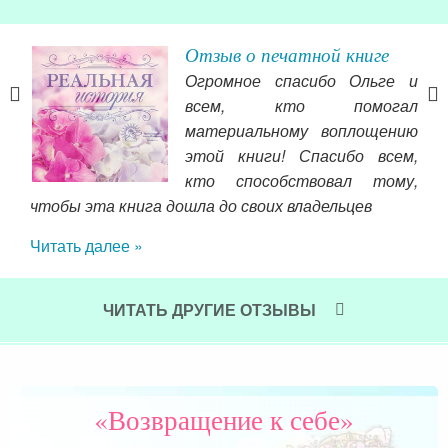
Отзыв о печатной книге
Огромное спасибо Ольге и
ю со
всем, кто помогал
ам,
материальному воплощению
вашу
этой книги! Спасибо всем,
тьи,
кто способствовал тому,
авно
от
чтобы эта книга дошла до своих владельцев
ять,
пре
Читать далее »
ми в
ссо
к я
убе
над
ЧИТАТЬ ДРУГИЕ ОТЗЫВЫ
все
Чит
«Возвращение к себе»