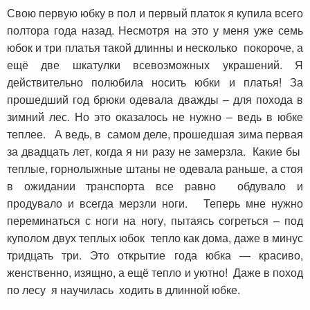
Свою первую юбку в пол и первый платок я купила всего
полтора года назад. Несмотря на это у меня уже семь
юбок и три платья такой длинны и несколько покороче, а
ещё две шкатулки всевозможных украшений. Я
действительно полюбила носить юбки и платья! За
прошедший год брюки одевала дважды – для похода в
зимний лес. Но это оказалось не нужно – ведь в юбке
теплее. А ведь, в самом деле, прошедшая зима первая
за двадцать лет, когда я ни разу не замерзла. Какие бы
теплые, горнолыжные штаны не одевала раньше, а стоя
в ожидании транспорта все равно обдувало и
продувало и всегда мерзли ноги. Теперь мне нужно
переминаться с ноги на ногу, пытаясь согреться – под
куполом двух теплых юбок тепло как дома, даже в минус
тридцать три. Это открытие года юбка — красиво,
женственно, изящно, а ещё тепло и уютно! Даже в поход
по лесу я научилась ходить в длинной юбке.