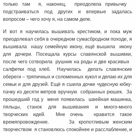
только там я, наконец, преодолела привычку
подстраиваться под других и впервые задалась
вопросом – чего хочу я, на самом деле.
И вот я научилась вышивать крестиком, и пока муж
преодолевал себя в очередном сумасбродном походе, я
вышивала нашу семейную икону, ещё вышила икону
для дочери. Посещала курсы славянской вышивки,
после чего сотворила рушник на роды и две красивых
салфетки под хлеб. Научилась делать славянские
обереги – тряпичных и соломенных кукол и делаю их для
семьи и для друзей. Ещё я сшила дочке чудесную юбку-
пачку из десяти метров вручную собранных рюшек. За
прошедший год у меня появилась швейная машинка,
пяльцы, станок для вышивания и много-много
творческих идей. Мне очень нравится такое
времяпровождение. За кропотливым женским
творчеством я становлюсь спокойнее и расслабление, и