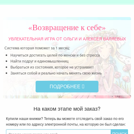
тро
ист
оши
дал
«Возвращение к себе»
соб
ист
УВЛЕКАТЕЛЬНАЯ ИГРА
ОТ ОЛЬГИ И АЛЕКСЕЯ ВАЛЯЕВЫХ
воз
Система которая поможет за 1 месяц:
пох
Научиться достигать целей по-женски и без стресса
Найти подруг и единомышленниц
Дес
Выбраться из состояния, которое не устраивает
сам
Заняться собой и реально начать менять свою жизнь
ву
ПОДРОБНЕЕ
сом
сом
не 
На каком этапе мой заказ?
учи
гор
Купили наши книжки? Теперь вы можете отследить свой заказ по его
номеру или по адресу электронной почты, на которую он был сделан:
дет
оче