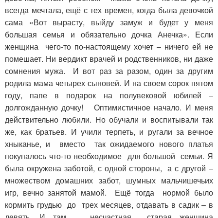
всегда мечтала, ещё с тех времен, когда была девочкой
сама «Вот вырасту, выйду замуж и будет у меня
большая семья и обязательно дочка Анечка». Если
женщина чего-то по-настоящему хочет – ничего ей не
помешает. Ни вердикт врачей и родственников, ни даже
сомнения мужа. И вот раз за разом, один за другим
родила мама четырех сыновей. И на своем сорок пятом
году, папе в подарок на полувековой юбилей –
долгожданную дочку! Оптимистичное начало. И меня
действительно любили. Но обучали и воспитывали так
же, как братьев. И учили терпеть, и ругали за вечное
хныканье, и вместо так ожидаемого нового платья
покупалось что-то необходимое для большой семьи. Я
была окружена заботой, с одной стороны, а с другой –
множеством домашних забот, шумных мальчишечьих
игр, вечно занятой мамой. Ещё тогда нормой было
кормить грудью до трех месяцев, отдавать в садик – в
девять. И там несчастная старая женщина