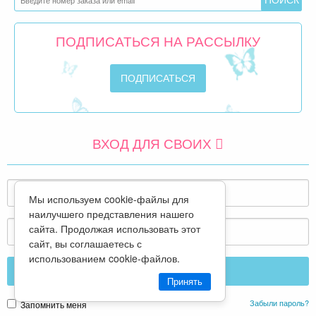
сем
Ост
ПОДПИСАТЬСЯ НА РАССЫЛКУ
в и
мыс
вну
не 
что
про
ВХОД ДЛЯ СВОИХ
отп
не 
выр
Мы используем cookie-файлы для
наилучшего представления нашего
Пот
сайта. Продолжая использовать этот
вре
сайт, вы соглашаетесь с
тол
использованием cookie-файлов.
дли
Принять
гра
Забыли пароль?
Запомнить меня
нач