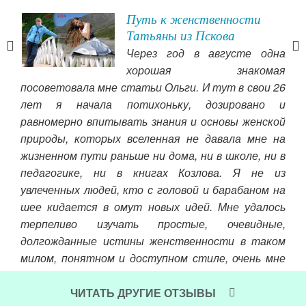
Путь к женственности
Татьяны из Пскова
угим
Через год в августе одна
ь и
хорошая знакомая
яют
посоветовала мне статьи Ольги. И тут в свои 26
лет я начала потихоньку, дозировано и
равномерно впитывать знания и основы женской
пож
природы, которых вселенная не давала мне на
все
жизненном пути раньше ни дома, ни в школе, ни в
Ис
педагогике, ни в книгах Козлова. Я не из
абс
увлеченных людей, кто с головой и барабаном на
все
шее кидается в омут новых идей. Мне удалось
пов
терпеливо изучать простые, очевидные,
Ол
долгожданные истины женственности в таком
Изм
милом, понятном и доступном стиле, очень мне
мно
подходящем.
гла
в м
ЧИТАТЬ ДРУГИЕ ОТЗЫВЫ
Читать далее »