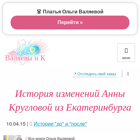
👗 Платья Ольги Валяевой
Перейти »
Валяевы и К
МЕНЮ
📍 Отследить свой заказ
История изменений Анны
Кругловой из Екатеринбурга
10.04.15
|
Истории "до" и "после"
Все книги Ольги Валяевой