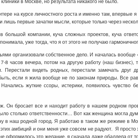
клиники в Москве, но результата никакого не было.
Питере на курсе личностного роста и именно там, впервые 
 лишь первые зачатки мысли, которые только через нескол
 в большой компании, куча сложных проектов, куча отве
понимала, уже тогда, что я от этого не получаю гармоничн
зьями организовали собственное дело. И началась вообще 
 7-8 часов вечера, потом на другую работу (наш бизнес),
. Перестали видеть родных, перестали замечать друг д
быть, если я жила вообще не по законам природы. Все р
Начались жуткие ссоры, истерики, появилось чувство 
ж. Он бросает все и находит работу в нашем родном про
было столько ответственности… Вот как женщина могла дум
у в наш родной город. Я работаю в таком же режиме в Мо
от этих амбиций и они меня уже совсем не радуют. Я просто
не оформилось это желание, я сначала даже обалдела от то