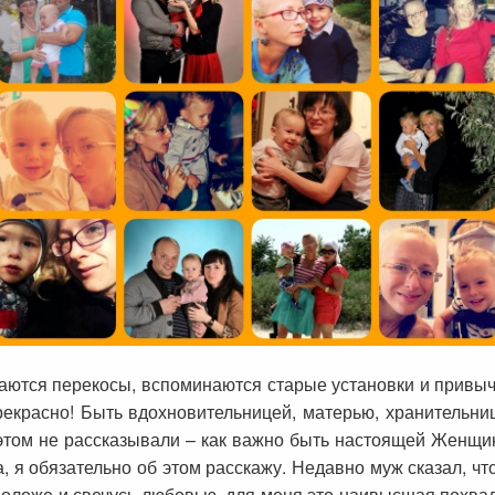
чаются перекосы, вспоминаются старые установки и привычки
рекрасно! Быть вдохновительницей, матерью, хранительн
б этом не рассказывали – как важно быть настоящей Женщин
, я обязательно об этом расскажу. Недавно муж сказал, чт
моложе и свечусь любовью, для меня это наивысшая похва