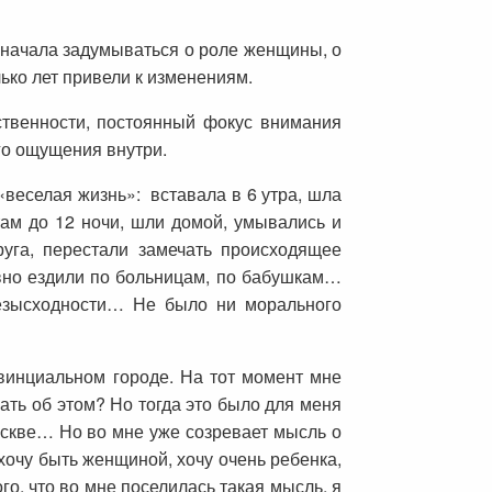
я начала задумываться о роле женщины, о
ько лет привели к изменениям.
тственности, постоянный фокус внимания
ого ощущения внутри.
«веселая жизнь»: вставала в 6 утра, шла
 там до 12 ночи, шли домой, умывались и
руга, перестали замечать происходящее
авно ездили по больницам, по бабушкам…
безысходности… Не было ни морального
винциальном городе. На тот момент мне
ать об этом? Но тогда это было для меня
скве… Но во мне уже созревает мысль о
 хочу быть женщиной, хочу очень ребенка,
го, что во мне поселилась такая мысль, я