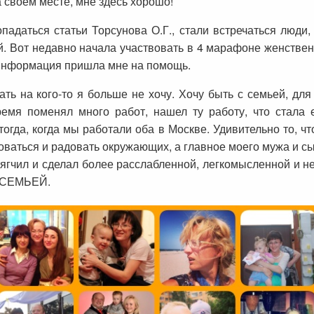
а своем месте, мне здесь хорошо!
адаться статьи Торсунова О.Г., стали встречаться люди,
й. Вот недавно начала участвовать в 4 марафоне женствен
а информация пришла мне на помощь.
ь на кого-то я больше не хочу. Хочу быть с семьей, для
емя поменял много работ, нашел ту работу, что стала е
тогда, когда мы работали оба в Москве. Удивительно то, чт
адоваться и радовать окружающих, а главное моего мужа и с
ягчил и сделал более расслабленной, легкомысленной и н
ь СЕМЬЕЙ.