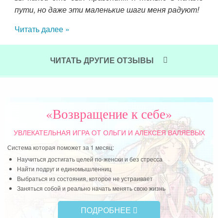
Чит
ово
пути, но даже эти маленькие шаги меня радуют!
лажи
Читать далее »
вала
ось,
 Уже
ЧИТАТЬ ДРУГИЕ ОТЗЫВЫ
 эту
даче
ятая
нете
«Возвращение к себе»
ии и
ст с
УВЛЕКАТЕЛЬНАЯ ИГРА
ОТ ОЛЬГИ И АЛЕКСЕЯ ВАЛЯЕВЫХ
ужем
Система которая поможет за 1 месяц:
орый
Научиться достигать целей по-женски и без стресса
Найти подруг и единомышленниц
Выбраться из состояния, которое не устраивает
Заняться собой и реально начать менять свою жизнь
ПОДРОБНЕЕ