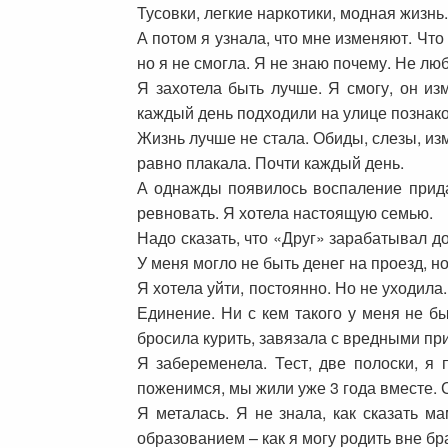
Тусовки, легкие наркотики, модная жизнь.
А потом я узнала, что мне изменяют. Что
но я не смогла. Я не знаю почему. Не лю
Я захотела быть лучше. Я смогу, он из
каждый день подходили на улице познако
Жизнь лучше не стала. Обиды, слезы, изм
равно плакала. Почти каждый день.
А однажды появилось воспаление придатк
ревновать. Я хотела настоящую семью.
Надо сказать, что «Друг» зарабатывал до
У меня могло не быть денег на проезд, н
Я хотела уйти, постоянно. Но не уходила
Единение. Ни с кем такого у меня не бы
бросила курить, завязала с вредными пр
Я забеременела. Тест, две полоски, я
поженимся, мы жили уже 3 года вместе. 
Я металась. Я не знала, как сказать м
образованием – как я могу родить вне бр