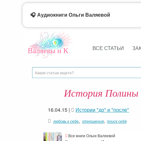
🎧 Аудиокниги Ольги Валяевой
ВСЕ СТАТЬИ
ЗА
Валяевы и К
История Полины 
16.04.15
|
Истории "до" и "после"
,
,
любовь к себе
отношения
поиск себя
Все книги Ольги Валяевой