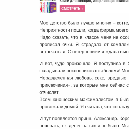
Книги для женщин, Исцеляющие сказки и
СМОТРЕТЬ »
Мое детство было лучше многих – котте
Неприятности пошли, когда фирма моего 
Надо сказать, что в классе меня не осо
прописал очки. Я страдала от компле
встречаться. С нетерпением я ждала вып
И вот, чудо произошло! Я поступила в
складывали поклонников штабелями! Мне
Неразделенная любовь, секс, вредные 
приключения», за которые мне сейчас с
отчислят.
Всем юношеским максималистом я была 
провожали домой. Я считала, что «польз
И тут появляется принц. Александр. Кор
ночевать, т.к. денег на такси не было. М