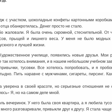
 др.
дж с участком, шоколадные конфеты картонными коробками
отца обанкротилась. Денег просто не стало.
бо жаловали. Я была очень скромной, стеснительной. От 
ксов, прыщей и лишнего веса. У меня не было модных 
ускного и лучшей жизни.
 Художественное училище, появились новые друзья. Мои 
 так хотелось внимания, и в нашем небольшом учебном зав
привычки, тусовки. Все хотелось попробовать, и я пробо
тыдно. Пить наравне с мужчинами, сигареты, пирсинг. К
уверена в своей красоте, но серьезные отношения не 
уюсь» Я, но на самом деле мной.
оль вечеринок. У него была своя квартира, а я любила тусо
ы много разговаривали, привыкли друг к другу. Я стала чащ