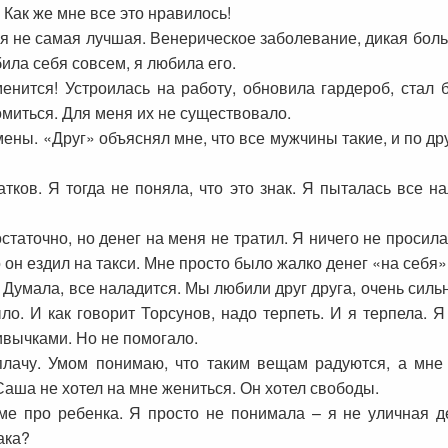
 Как же мне все это нравилось!
 я не самая лучшая. Венерическое заболевание, дикая боль 
била себя совсем, я любила его.
менится! Устроилась на работу, обновила гардероб, ста
миться. Для меня их не существовало.
ены. «Друг» объяснял мне, что все мужчины такие, и по др
ов. Я тогда не поняла, что это знак. Я пыталась все на
статочно, но денег на меня не тратил. Я ничего не просил
о он ездил на такси. Мне просто было жалко денег «на себя»
. Думала, все наладится. Мы любили друг друга, очень сильн
ло. И как говорит Торсунов, надо терпеть. И я терпела. Я
ивычками. Но не помогало.
 плачу. Умом понимаю, что таким вещам радуются, а мне
Саша не хотел на мне жениться. Он хотел свободы.
аме про ребенка. Я просто не понимала – я не уличная д
ака?