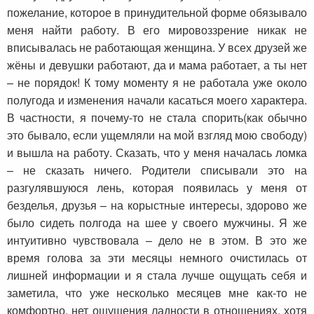
пожелание, которое в принудительной форме обязывало
меня найти работу. В его мировоззрение никак не
вписывалась не работающая женщина. У всех друзей же
жёны и девушки работают, да и мама работает, а ты нет
– не порядок! К тому моменту я не работала уже около
полугода и изменения начали касаться моего характера.
В частности, я почему-то не стала спорить(как обычно
это бывало, если ущемляли на мой взгляд мою свободу)
и вышла на работу. Сказать, что у меня началась ломка
– не сказать ничего. Родители списывали это на
разгулявшуюся лень, которая появилась у меня от
безделья, друзья – на корыстные интересы, здорово же
было сидеть полгода на шее у своего мужчины. Я же
интуитивно чувствовала – дело не в этом. В это же
время голова за эти месяцы немного очистилась от
лишней информации и я стала лучше ощущать себя и
заметила, что уже несколько месяцев мне как-то не
комфортно, нет ощущения ладности в отношениях, хотя