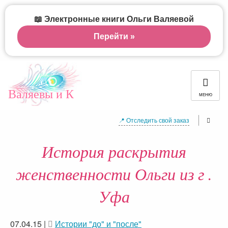
📖 Электронные книги Ольги Валяевой
Перейти »
Валяевы и К
МЕНЮ
📍 Отследить свой заказ
История раскрытия
женственности Ольги из г .
Уфа
07.04.15
|
Истории "до" и "после"