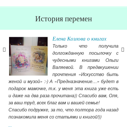
История перемен
Елена Козлова о книгах
Только что получила
долгожданную посылочку с
чудесными книгами Ольги
лать
Валяевой. В предвкушении
ски
прочтения «Искусство быть
ить
женой и музой» :-) А «Предназначение…» будет в
ужа,
подарок мамочке, т.к. у меня эта книга уже есть
ство
Ваш
и даже на два раза прочитана)) Спасибо вам, Оля,
овю.
наш
за ваш труд, всех благ вам и вашей семье!
кцию
ест
Спасибо подружке, за то, что полтора года назад
усно
бу
познакомила меня со статьями и книгой!))
рела
пра