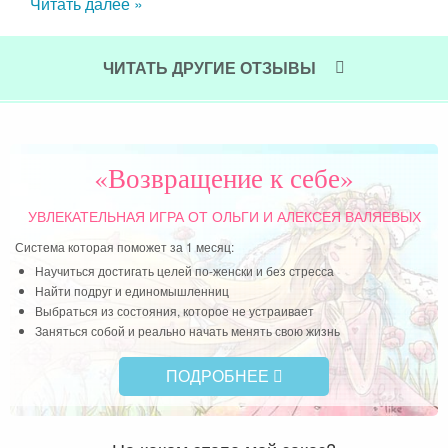
Читать далее »
я не
Мне
 для
чт
мало
тре
ЧИТАТЬ ДРУГИЕ ОТЗЫВЫ
нной
Ол
ость
жен
олее
Чит
ящая
«Возвращение к себе»
чила
гой,
УВЛЕКАТЕЛЬНАЯ ИГРА
ОТ ОЛЬГИ И АЛЕКСЕЯ ВАЛЯЕВЫХ
Система которая поможет за 1 месяц:
Научиться достигать целей по-женски и без стресса
Найти подруг и единомышленниц
Выбраться из состояния, которое не устраивает
Заняться собой и реально начать менять свою жизнь
ПОДРОБНЕЕ