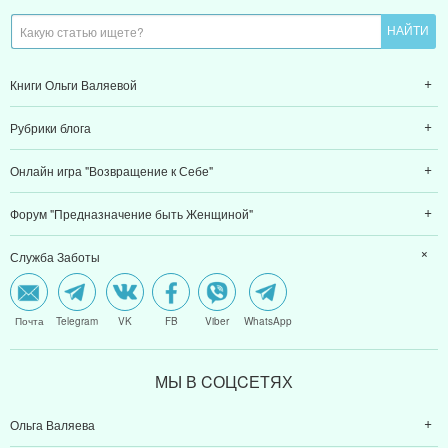
Книги Ольги Валяевой
Рубрики блога
Онлайн игра "Возвращение к Себе"
Форум "Предназначение быть Женщиной"
Служба Заботы
Почта
Telegram
VK
FB
Viber
WhatsApp
МЫ В CОЦCЕТЯХ
Ольга Валяева