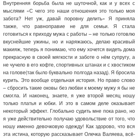
Внутренняя борьба была не шуточной, как и у всех с
мыслями «С чего это наши отношения это только моя
забота? Нет уж, давай поровну делить» Я приняла
также, что равноправие не для семьи. Я стала
готовиться к приходу мужа с работы – не только готовлю
вкуснейшие ужины, но и наряжаюсь, делаю красивый
макияж, теперь я понимаю, что ему хочется видеть дома
прекрасную в своей мягкости и заботе о нём супругу, а
не чучело в его кофте, спортивных штанах и с хвостиком
на голове(так было буквально полгода назад). Я бросила
курить. Это вообще отдельная история. Но право слово
– сбросить такие оковы без любви к моему мужу я бы не
смогла. И наконец, знаете, я уже второй месяц ношу
только платья и юбки. И это в самом деле оказывает
некоторый эффект. Глобально судить мне пока рано, но
я уже действительно получаю удовольствие от того, что
ношу именно девочковую одежду! Как здорово, что вся
эта истина, которую рассказывает Олечка Валяева, всё-