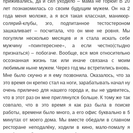
приживались, да и сил уходило – мама не горюй! В 20
лет познакомилась со своим будущим мужем. Он на 2
года меня моложе, а я вся такая классная, маникюр-
солярий-клубы, эго, подпитанное тестостероном
зашкаливает – посчитала, что он мне не ровня. Мы
погуляли несколько месяцев и я стала искать себе
мужчину «поинтереснее», а если честно(стыдно
признаться) – побогаче. Вообще, вся моя относительно
осознанная жизнь так или иначе связана с моим
любимым ныне мужем. Через год мы встретились вновь.
Мне было скучно и я ему позвонила. Оказалось, что за
это время он крепко стал на ноги, зарабатывать начал ну
очень прилично для нашего города и, вы не удивитесь,
что в этот раз он мне приглянулся больше. К тому же так
совпало, что в это время я как раз была в поиске
работы, времени было много, а его офис буквально в 5
минутах от моего дома. Мы вместе обедали в славном
ресторане неподалёку, ходили в кино, мало-помалу я