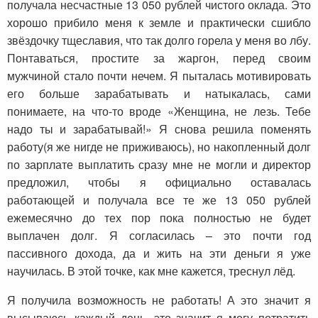
получала несчастные 13 050 рублей чистого оклада. Это
хорошо прибило меня к земле и практически сшибло
звёздочку тщеславия, что так долго горела у меня во лбу.
Понтаваться, простите за жаргон, перед своим
мужчиной стало почти нечем. Я пыталась мотивировать
его больше зарабатывать и натыкалась, сами
понимаете, на что-то вроде «Женщина, не лезь. Тебе
надо ты и зарабатывай!» Я снова решила поменять
работу(я же нигде не приживаюсь), но накопленный долг
по зарплате выплатить сразу мне не могли и директор
предложил, чтобы я официально оставалась
работающей и получала все те же 13 050 рублей
ежемесячно до тех пор пока полностью не будет
выплачен долг. Я согласилась – это почти год
пассивного дохода, да и жить на эти деньги я уже
научилась. В этой точке, как мне кажется, треснул лёд.
Я получила возможность не работать! А это значит я
высыпаюсь каждый день, это значит я могу потратить