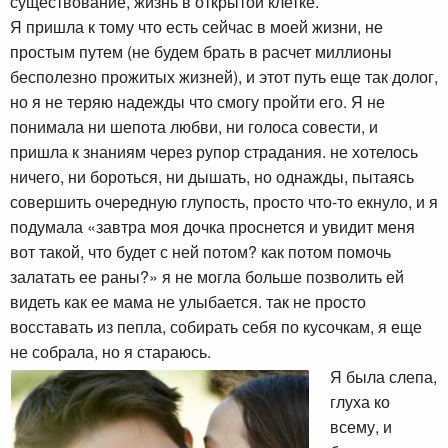
существование, жизнь в открытой клетке.
Я пришла к тому что есть сейчас в моей жизни, не
простым путем (не будем брать в расчет миллионы
бесполезно прожитых жизней), и этот путь еще так долог,
но я не теряю надежды что смогу пройти его. Я не
понимала ни шепота любви, ни голоса совести, и
пришла к знаниям через рупор страдания. не хотелось
ничего, ни бороться, ни дышать, но однажды, пытаясь
совершить очередную глупость, просто что-то екнуло, и я
подумала «завтра моя дочка проснется и увидит меня
вот такой, что будет с ней потом? как потом помочь
залатать ее раны?» я не могла больше позволить ей
видеть как ее мама не улыбается. так не просто
восставать из пепла, собирать себя по кусочкам, я еще
не собрала, но я стараюсь.
Я была слепа,
глуха ко
всему, и