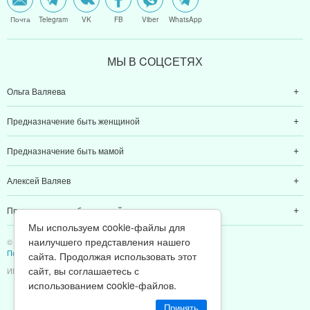
Почта
Telegram
VK
FB
Viber
WhatsApp
МЫ В CОЦCЕТЯХ
Ольга Валяева
Предназначение быть женщиной
Предназначение быть мамой
Алексей Валяев
Предназначение быть папой
Мы используем cookie-файлы для
наилучшего представления нашего
© 2011-2026 Предназначение быть Женщиной
Политика конфиденциальности
сайта. Продолжая использовать этот
сайт, вы соглашаетесь с
ИП Валяев А. В. | ИНН 380111808709
использованием cookie-файлов.
Принять