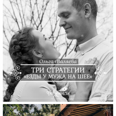
Три Стратегии «езды У Мужа На Шее»