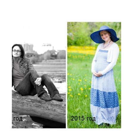
История нахождения самой себя
Людмилы Уджаговой