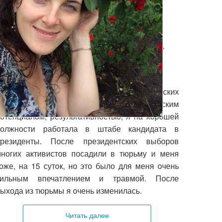
История Читательницы о тюрьме,
бизнесе, политике и …
женственности
Так пройдя работу в разных политических
омпаниях и обладая определенным лидерским
отенциалом, результативностью, я на хорошей
должности работала в штабе кандидата в
президенты. После президентских выборов
ногих активистов посадили в тюрьму и меня
оже, на 15 суток, но это было для меня очень
сильным впечатлением и травмой. После
ыхода из тюрьмы я очень изменилась.
Читать далее