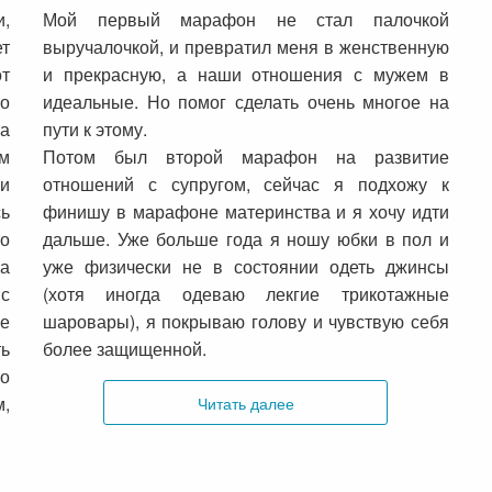
и,
Мой первый марафон не стал палочкой
т
выручалочкой, и превратил меня в женственную
от
и прекрасную, а наши отношения с мужем в
то
идеальные. Но помог сделать очень многое на
а
пути к этому.
ям
Потом был второй марафон на развитие
ни
отношений с супругом, сейчас я подхожу к
ь
финишу в марафоне материнства и я хочу идти
то
дальше. Уже больше года я ношу юбки в пол и
а
уже физически не в состоянии одеть джинсы
 с
(хотя иногда одеваю лекгие трикотажные
е
шаровары), я покрываю голову и чувствую себя
ть
более защищенной.
о
Читать далее
м,