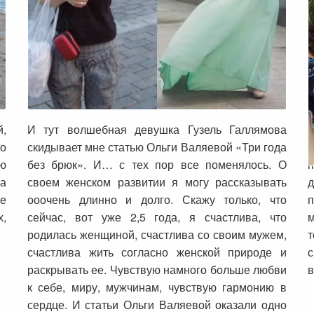
История Вероники о том, что
возможно все
,
И тут волшебная девушка Гузель Галлямова
о
скидывает мне статью Ольги Валяевой «Три года
к
ию
без брюк». И… с тех пор все поменялось. О
п
за
своем женском развитии я могу рассказывать
е
ооочень длинно и долго. Скажу только, что
х,
сейчас, вот уже 2,5 года, я счастлива, что
м
родилась женщиной, счастлива со своим мужем,
т
счастлива жить согласно женской природе и
раскрывать ее. Чувствую намного больше любви
в
к себе, миру, мужчинам, чувствую гармонию в
сердце. И статьи Ольги Валяевой оказали одно