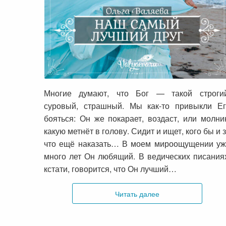
Наш самый лучший друг
Многие думают, что Бог — такой строгий
суровый, страшный. Мы как-то привыкли Ег
бояться: Он же покарает, воздаст, или молн
какую метнёт в голову. Сидит и ищет, кого бы и 
что ещё наказать… В моем мироощущении уж
много лет Он любящий. В ведических писания
кстати, говорится, что Он лучший…
Читать далее