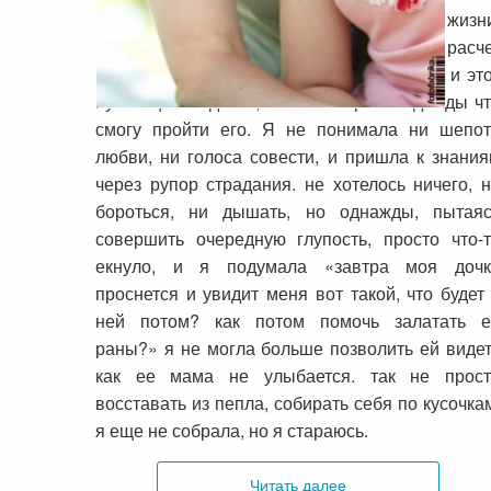
Я пришла к тому что есть сейчас в моей жизн
не простым путем (не будем брать в расче
миллионы бесполезно прожитых жизней), и эт
путь еще так долог, но я не теряю надежды ч
смогу пройти его. Я не понимала ни шепот
любви, ни голоса совести, и пришла к знани
через рупор страдания. не хотелось ничего, 
бороться, ни дышать, но однажды, пытаяс
совершить очередную глупость, просто что-
екнуло, и я подумала «завтра моя дочк
проснется и увидит меня вот такой, что будет
ней потом? как потом помочь залатать е
раны?» я не могла больше позволить ей виде
как ее мама не улыбается. так не прост
восставать из пепла, собирать себя по кусочка
я еще не собрала, но я стараюсь.
Читать далее