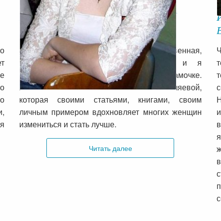
История о изменениях Цуриковой
Валерии
ло
Мне нравится признавать то, что я женственная,
Ч
т
красивая, нежная… Я изменилась, и я
т
се
благодарна за это моей любимой мамочке.
т
о
Хочется сказать спасибо и Ольге Валяевой,
с
го
которая своими статьями, книгами, своим
и,
личным примером вдохновляет многих женщин
и
 я
измениться и стать лучше.
в
я
Читать далее
в
с
п
с