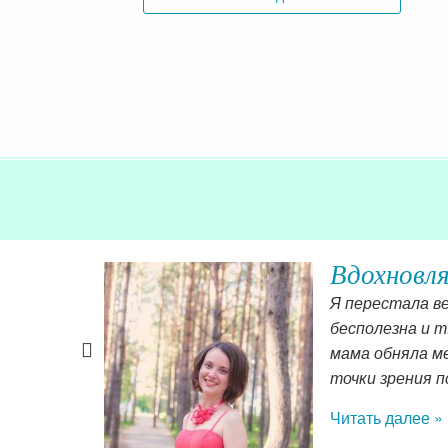
Вдохновл
ообще этот
Я перестала ве
ия не
бесполезна и т
ать все
мама обняла ме
точки зрения п
Читать далее »