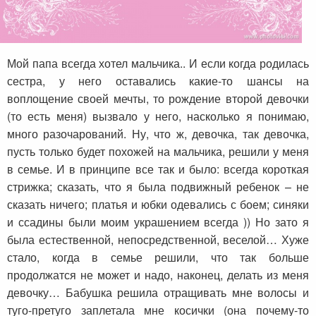
Мой папа всегда хотел мальчика.. И если когда родилась
сестра, у него оставались какие-то шансы на
воплощение своей мечты, то рождение второй девочки
(то есть меня) вызвало у него, насколько я понимаю,
много разочарований. Ну, что ж, девочка, так девочка,
пусть только будет похожей на мальчика, решили у меня
в семье. И в принципе все так и было: всегда короткая
стрижка; сказать, что я была подвижный ребенок – не
сказать ничего; платья и юбки одевались с боем; синяки
и ссадины были моим украшением всегда )) Но зато я
была естественной, непосредственной, веселой… Хуже
стало, когда в семье решили, что так больше
продолжатся не может и надо, наконец, делать из меня
девочку… Бабушка решила отращивать мне волосы и
туго-претуго заплетала мне косички (она почему-то