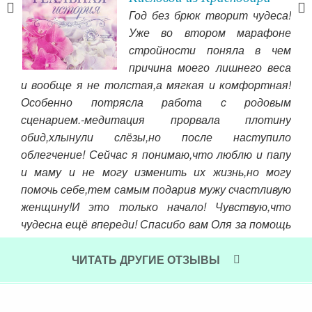
ти
Год без брюк творит чудеса!
 вам
Уже во втором марафоне
чень
стройности поняла в чем
ашла
причина моего лишнего веса
папа
На 
и вообще я не толстая,а мягкая и комфортная!
е, к
в 4
Особенно потрясла работа с родовым
меня
чел
сценарием.-медитация прорвала плотину
сер
обид,хлынули слёзы,но после наступило
то
облегчение! Сейчас я понимаю,что люблю и папу
дей
и маму и не могу изменить их жизнь,но могу
сл
помочь себе,тем самым подарив мужу счастливую
пом
женщину!И это только начало! Чувствую,что
вы
чудесна ещё впереди! Спасибо вам Оля за помощь
без
обретении женственности и гармонии! Я
лю
счастлива и желаю всем счастья!
ЧИТАТЬ ДРУГИЕ ОТЗЫВЫ
общ
Читать далее »
За 
— г