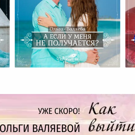
е
А Если У Меня Не Получается?