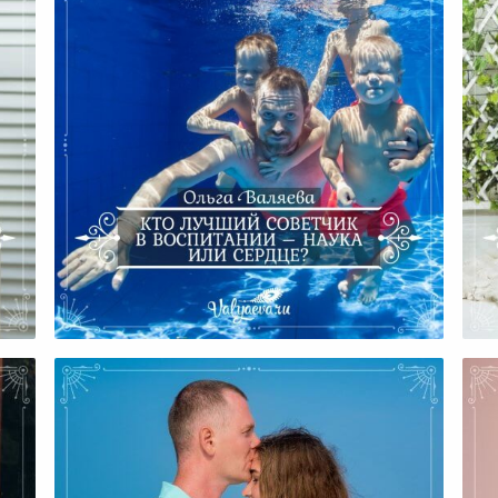
Кто Лучший Советчик В
Воспитании – Наука Или
О 
Сердце?