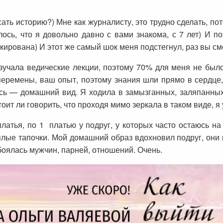
ать историю?) Мне как журналисту, это трудно сделать, по
ось, что я довольно давно с вами знакома, с 7 лет) И по
ирована) И этот же самый шок меня подстегнул, раз вы смог
зучала ведические лекции, поэтому 70% для меня не был
ремены, ваш опыт, поэтому знания шли прямо в сердце, 
ось — домашний вид. Я ходила в замызганных, заляпанных
оит ли говорить, что проходя мимо зеркала в таком виде, 
атья, по 1 платью у подруг, у которых часто остаюсь на
ые тапочки. Мой домашний образ вдохновил подруг, они в
Я боялась мужчин, парней, отношений. Очень.