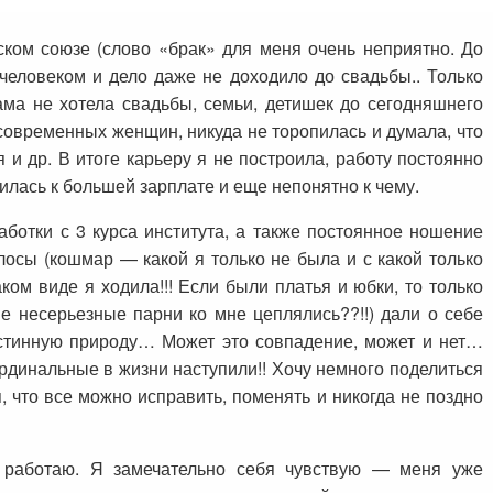
ском союзе (слово «брак» для меня очень неприятно. До
человеком и дело даже не доходило до свадьбы.. Только
сама не хотела свадьбы, семьи, детишек до сегодняшнего
современных женщин, никуда не торопилась и думала, что
я и др. В итоге карьеру я не построила, работу постоянно
илась к большей зарплате и еще непонятно к чему.
аботки с 3 курса института, а также постоянное ношение
олосы (кошмар — какой я только не была и с какой только
аком виде я ходила!!! Если были платья и юбки, то только
ие несерьезные парни ко мне цеплялись??!!) дали о себе
стинную природу… Может это совпадение, может и нет…
рдинальные в жизни наступили!! Хочу немного поделиться
 что все можно исправить, поменять и никогда не поздно
е работаю. Я замечательно себя чувствую — меня уже