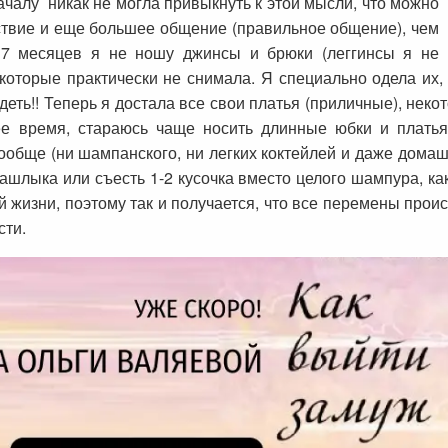
началу никак не могла привыкнуть к этой мысли, что можно
ьствие и еще большее общение (правильное общение), чем
 7 месяцев я не ношу джинсы и брюки (леггинсы я не
которые практически не снимала. Я специально одела их, 
еть!! Теперь я достала все свои платья (приличные), неко
е время, стараюсь чаще носить длинные юбки и платья
обще (ни шампанского, ни легких коктейлей и даже домаш
шашлыка или съесть 1-2 кусочка вместо целого шампура, как
й жизни, поэтому так и получается, что все перемены проис
сти.