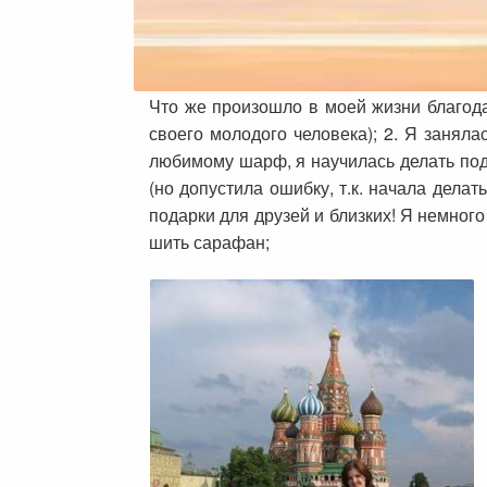
Что же произошло в моей жизни благодар
своего молодого человека); 2. Я заняла
любимому шарф, я научилась делать поде
(но допустила ошибку, т.к. начала делат
подарки для друзей и близких! Я немного
шить сарафан;