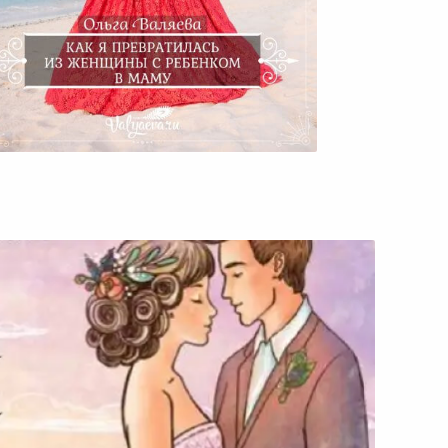
Как Я Превратилась Из
енщины С Ребенком В Маму