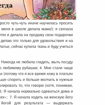
росто чуть-чуть иначе научилась просить
а меня в школе делала мама!): я связала
етях и делала на продажу свои подарочки
я делаю это только для удовольствия и на
атье, сейчас купила ткань и буду учиться
 Никогда не любила гладить, мыть посуду
ю любимому рубашки; 4. Мне стали чаще
и (потому что я все время хожу в платьях
ньше спорить и больше молчать в нужные
лировать то, что говорю (хотя, понимаю,
 6. Я начала нормально одеваться дома и
их»; 7. Я начала ходить на женскую йогу
ь йогой для результата — выдержать