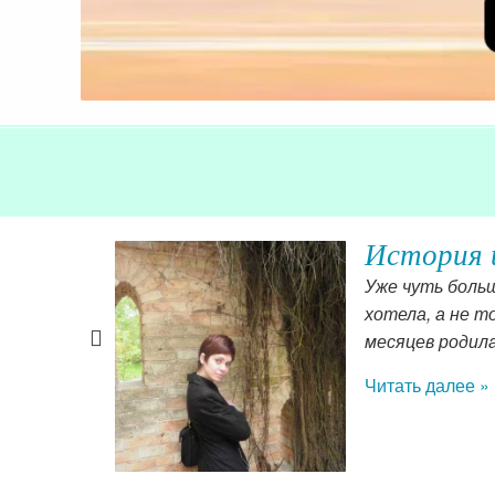
бург
История 
 Сейчас я –
Уже чуть больш
нее не
хотела, а не то
случится и я
месяцев родила
!
Читать далее »