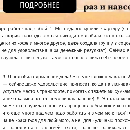
я работе над собой: 1. Мы недавно купили квартиру (я п
сь творчеством (до этого я никогда не любила это и все з
лки из кофе и многое другое, даже создала группу в соцс
ь не для удовольствия, а за денежный результат). Сейчас 
 научилась шить и уже самостоятельно сшила себе новое пл
3. Я полюбила домашние дела! Это мне сложно давалось!
— сейчас даже удовольствие приносит, когда наглажива
уступать место в транспорте, помогать с тяжелыми сумкам
и не отказываюсь от помощи как раньше); 5. Я стала ме
моменты, научилась просить прощения у близких и контро
что еще много над чем надо работать и в чем меняться);
чаще краситься для любимого, а не для «уличных прохож
и наполняться энергией (хотя, раньше занималас