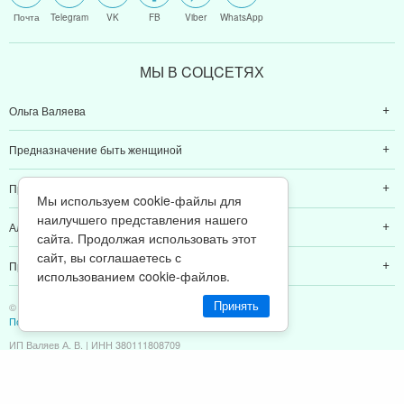
Почта
Telegram
VK
FB
Viber
WhatsApp
МЫ В CОЦCЕТЯХ
Ольга Валяева
Предназначение быть женщиной
Предназначение быть мамой
Мы используем cookie-файлы для
наилучшего представления нашего
Алексей Валяев
сайта. Продолжая использовать этот
сайт, вы соглашаетесь с
Предназначение быть папой
использованием cookie-файлов.
© 2011-2026 Предназначение быть Женщиной
Принять
Политика конфиденциальности
ИП Валяев А. В. | ИНН 380111808709