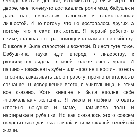
Оглядываясь в детство, вспоминаю девичьи игры во
дворе, мне почему-то доставались роли мам, бабушек и
даже пап, серьезных взрослых и ответственных
личностей. И не потому, что не доставалось других, а
потому, что я сама так хотела. Я первый ребенок в
семье, старшая сестра, помощница мамы по хозяйству.
В школе я была старостой и вожатой. В институте тоже.
Бабушкина наука идти вперед, к лидерству, к
руководству сидела в моей голове очень долго. И
папино «показывать зубы» или «против шерсти», то есть
спорить, доказывать свою правоту, прочно впиталось в
сознание. В довершение всего, я учительница, и этим
все сказано. Хотя внешне я была вполне себе
«нормальная» женщина. Я умела и любила готовить
(спасибо бабушке и маме). Намывала полы и
настирывала рубашки. Но как оказалось этого совсем
недостаточно для счастливой и гармоничной семейной
жизни.