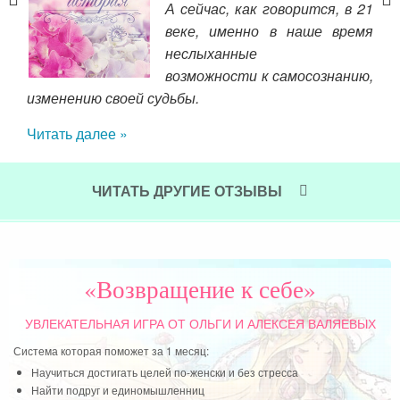
А сейчас, как говорится, в 21
х и
веке, именно в наше время
 от
неслыханные
возможности к самосознанию,
изменению своей судьбы.
сча
мар
Читать далее »
пис
Я в
ЧИТАТЬ ДРУГИЕ ОТЗЫВЫ
Чит
«Возвращение к себе»
УВЛЕКАТЕЛЬНАЯ ИГРА
ОТ ОЛЬГИ И АЛЕКСЕЯ ВАЛЯЕВЫХ
Система которая поможет за 1 месяц:
Научиться достигать целей по-женски и без стресса
Найти подруг и единомышленниц