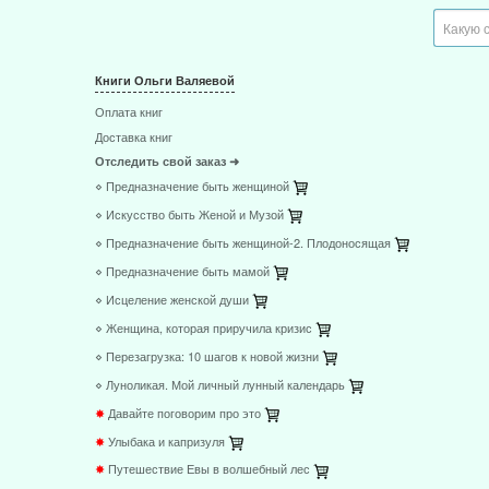
ВСЕ СТАТЬИ
ГЛАВНАЯ
Книги Ольги Валяевой
Оплата книг
Доставка книг
Отследить свой заказ ➜
⋄ Предназначение быть женщиной
⋄ Искусство быть Женой и Музой
⋄ Предназначение быть женщиной-2. Плодоносящая
⋄ Предназначение быть мамой
⋄ Исцеление женской души
⋄ Женщина, которая приручила кризис
⋄ Перезагрузка: 10 шагов к новой жизни
⋄ Луноликая. Мой личный лунный календарь
✸
Давайте поговорим про это
✸
Улыбака и капризуля