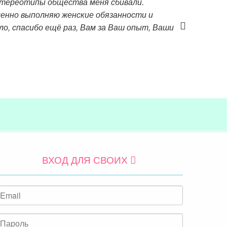
новки и привычки, но теперь это все
Быть вдохновительницей, матерью,
л, а жаль, что нам об этом не рассказывали
воего предназначения. Если у меня будет
нилась, стала мягче, сдержаннее, стала
это наивысшая похвала и подтверждение,
ВХОД ДЛЯ СВОИХ