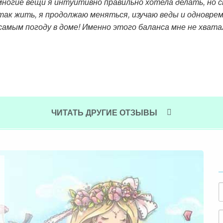
ле пути, случаются перекосы, вспоминаются старые уста
т них уже так далеко. Быть женщиной – это прекрасно! 
 отношений и домашнего очага. Меня никто этому не учи
ть настоящей Женщиной, как получать удовольствие от с
тельно об этом расскажу. Недавно муж сказал, что я изме
 и спорить, стала моложе и свечусь любовью, для меня 
льном пути.
ЧИТАТЬ ДРУГИЕ ОТЗЫВЫ