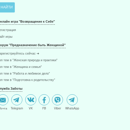
ПОДАРКИ
КАРТА САЙТА
нлайн игра "Возвращение к Себе"
егистрация
айт игры
орум "Предназначение быть Женщиной"
арегистриуйтесь сейчас ➜
оп тем в "Женская природа и практики"
оп тем в "Женщина и семья"
оп тем в "Работа и любимое дело"
оп тем в "Подготовка к родительству"
лужба Заботы
Почта
Telegram
VK
FB
Viber
WhatsApp