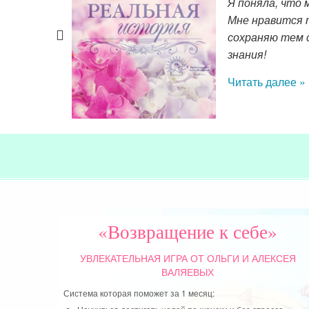
вали.
я в самом нача
ности и
осознано и я о
ш опыт, Ваши
хранительницей
– как важно бы
дочка, я обяза
меньше ворчать
что я на прави
Читать далее »
«Возвращение к себе»
УВЛЕКАТЕЛЬНАЯ ИГРА
ОТ ОЛЬГИ И АЛЕКСЕЯ
ВАЛЯЕВЫХ