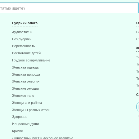
ЗАКАЗАТЬ КНИГИ
НАШИ ПЛАТЬЯ
ОТЗЫВЫ
О НАС
Рубрики блога
О
Аудиостатьи
Р
Без рубрики
С
Беременность
Ф
Воспитание детей
З
Грудное вскармливание
Т
Женская одежда
Т
Женская природа
Т
Женская энергия
Т
Женские эмоции
С
Женское тело
Женщина и работа
Женщины разных стран
Здоровье
Исцеление души