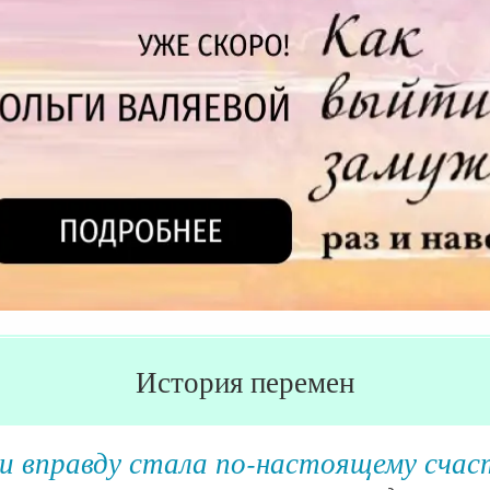
История перемен
изменений Ирины Рейнус из Калуги