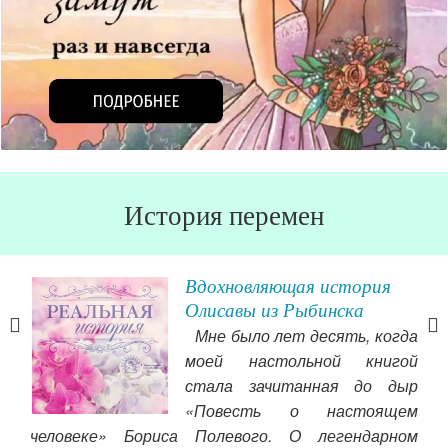
История перемен
ска
Вдохновляющая история
Олисавы из Рыбинска
Мне было лет десять, когда
меня
моей настольной книгой
ось
стала зачитанная до дыр
осы,
«Повесть о настоящем
бки,
человеке» Бориса Полевого. О легендарном
огр