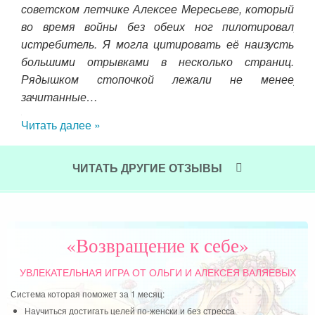
н, я
советском летчике Алексее Мересьеве, который
смо
тало
во время войны без обеих ног пилотировал
раз
 мне
истребитель. Я могла цитировать её наизусть
да
е, в
большими отрывками в несколько страниц.
фил
нная
Рядышком стопочкой лежали не менее
уче
нок.
зачитанные…
Чит
ют –
Читать далее »
лной
ЧИТАТЬ ДРУГИЕ ОТЗЫВЫ
«Возвращение к себе»
УВЛЕКАТЕЛЬНАЯ ИГРА
ОТ ОЛЬГИ И АЛЕКСЕЯ ВАЛЯЕВЫХ
Система которая поможет за 1 месяц:
Научиться достигать целей по-женски и без стресса