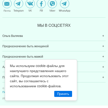
Почта
Telegram
VK
FB
Viber
WhatsApp
МЫ В CОЦCЕТЯХ
Ольга Валяева
Предназначение быть женщиной
Предназначение быть мамой
Мы используем cookie-файлы для
Алексей Валяев
наилучшего представления нашего
сайта. Продолжая использовать этот
Предназначение быть папой
сайт, вы соглашаетесь с
использованием cookie-файлов.
© 2011-2026 Предназначение быть Женщиной
Политика конфиденциальности
Принять
ИП Валяев А. В. | ИНН 380111808709