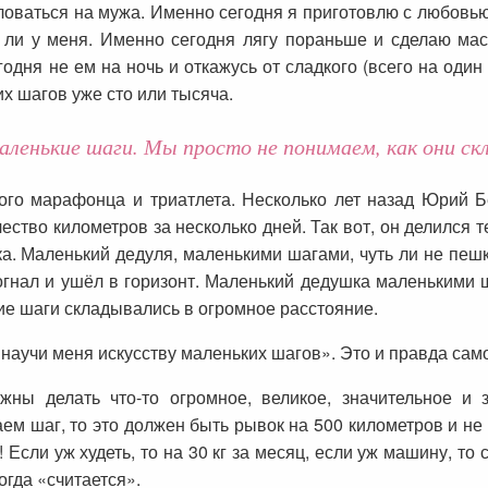
ловаться на мужа. Именно сегодня я приготовлю с любовью
 ли у меня. Именно сегодня лягу пораньше и сделаю мас
дня не ем на ночь и откажусь от сладкого (всего на один 
их шагов уже сто или тысяча.
ленькие шаги. Мы просто не понимаем, как они с
ого марафонца и триатлета. Несколько лет назад Юрий 
ество километров за несколько дней. Так вот, он делился т
ка. Маленький дедуля, маленькими шагами, чуть ли не пеш
огнал и ушёл в горизонт. Маленький дедушка маленькими 
кие шаги складывались в огромное расстояние.
научи меня искусству маленьких шагов». Это и правда сам
жны делать что-то огромное, великое, значительное и
м шаг, то это должен быть рывок на 500 километров и не
я! Если уж худеть, то на 30 кг за месяц, если уж машину, то
Тогда «считается».