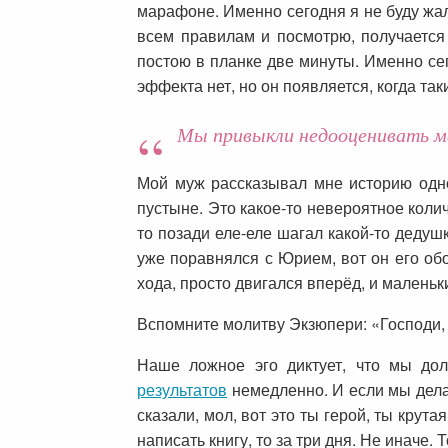
марафоне. Именно сегодня я не буду жа
всем правилам и посмотрю, получается
постою в планке две минуты. Именно сего
эффекта нет, но он появляется, когда так
Мы привыкли недооценивать ма
Мой муж рассказывал мне историю одн
пустыне. Это какое-то невероятное колич
то позади еле-еле шагал какой-то дедуш
уже поравнялся с Юрием, вот он его об
хода, просто двигался вперёд, и малень
Вспомните молитву Экзюпери: «Господи, 
Наше ложное эго диктует, что мы дол
результатов
немедленно. И если мы делае
сказали, мол, вот это ты герой, ты крута
написать книгу, то за три дня. Не иначе. 