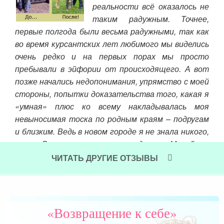
реальности всё оказалось не
ой
таким радужным. Точнее,
ыть
первые полгода были весьма радужными, так как
не 
део,
во время курсантских лет любимого мы виделись
стр
очень редко и на первых порах мы просто
вст
аты,
пребывали в эйфории от происходящего. А вот
бес
 что
позже начались недопонимания, упрямство с моей
Ва
ут и
стороны, попытки доказательства того, какая я
ощу
е не
«умная» плюс ко всему накладывалась моя
нач
невыносимая тоска по родным краям – подругам
Чит
и близким. Ведь в новом городе я не знала никого,
кроме Вити и пары его сотрудников. Мне было
жутко одиноко. И я постоянно ныла о том, что
ЧИТАТЬ ДРУГИЕ ОТЗЫВЫ
Витя чаще гуляет с друзьями, чем со мной, что у
него совершенно нет времени на меня и всё это
перемежалось с «серьёзными» разговорами о
том, что же ждёт нас дальше, когда же любимый
«Возвращение к себе»
возьмёт меня в жёны?