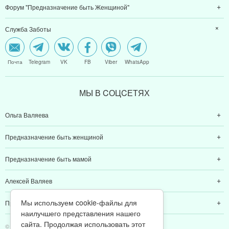
Форум "Предназначение быть Женщиной"
Служба Заботы
Почта
Telegram
VK
FB
Viber
WhatsApp
МЫ В CОЦCЕТЯХ
Ольга Валяева
Предназначение быть женщиной
Предназначение быть мамой
Алексей Валяев
Мы используем cookie-файлы для
Предназначение быть папой
наилучшего представления нашего
сайта. Продолжая использовать этот
© 2011-2026 Предназначение быть Женщиной