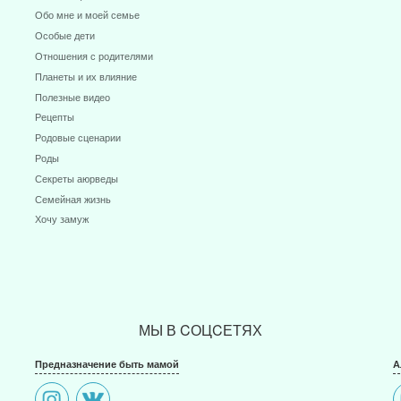
Мечты и цели
Обо мне и моей семье
Особые дети
Отношения с родителями
Планеты и их влияние
Полезные видео
Рецепты
Родовые сценарии
Роды
Секреты аюрведы
Семейная жизнь
Хочу замуж
МЫ В CОЦCЕТЯХ
Предназначение быть мамой
А