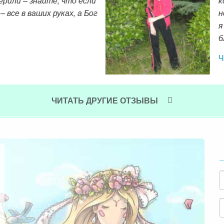
ью, и я поняла очень важную вещь, что я обидела многих
бовью» хочу попросить у каждого прощение, но пока не х
едическое знание, перестала общаться с негативными люд
ших людей)
ЧИТАТЬ ДРУГИЕ ОТЗЫВЫ