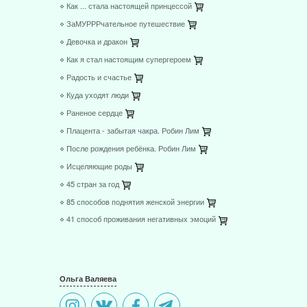
✸
Откуда на самом деле берутся дети
⋄ Как ... стала настоящей принцессой
⋄ ЗаМУРРРчательное путешествие
⋄ Девочка и дракон
⋄ Как я стал настоящим супергероем
⋄ Радость и счастье
⋄ Куда уходят люди
⋄ Раненое сердце
⋄ Плацента - забытая чакра. Робин Лим
⋄ После рождения ребёнка. Робин Лим
⋄ Исцеляющие роды
⋄ 45 стран за год
⋄ 85 способов поднятия женской энергии
⋄ 41 способ проживания негативных эмоций
Ольга Валяева