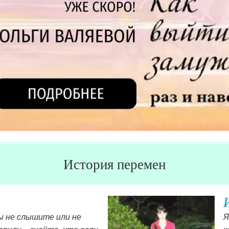
История перемен
пути к женственности Павленко Инн
бя девушкой определенного парня, мне нравилось принима