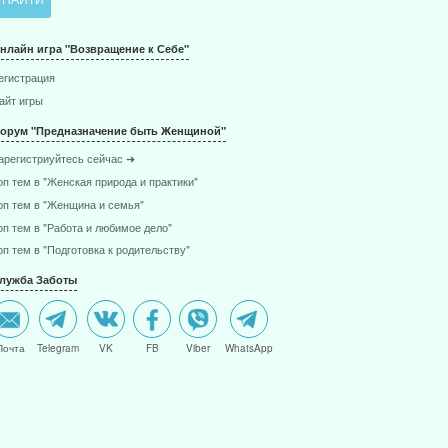
нлайн игра "Возвращение к Себе"
егистрация
айт игры
орум "Предназначение быть Женщиной"
арегистриуйтесь сейчас ➜
оп тем в "Женская природа и практики"
оп тем в "Женщина и семья"
оп тем в "Работа и любимое дело"
оп тем в "Подготовка к родительству"
лужба Заботы
Почта
Telegram
VK
FB
Viber
WhatsApp