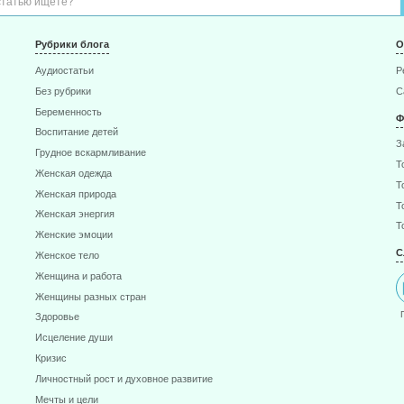
Рубрики блога
О
Аудиостатьи
Р
Без рубрики
С
Беременность
Ф
Воспитание детей
З
Грудное вскармливание
Т
Женская одежда
Т
Женская природа
Т
Женская энергия
Т
Женские эмоции
С
Женское тело
Женщина и работа
Женщины разных стран
Здоровье
Исцеление души
Кризис
Личностный рост и духовное развитие