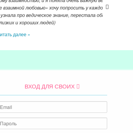
 молодых людей, у некоторых я была «первой
ватает смелости, буду стараться. В 17 лет
ьми, у меня появился новый круг моих
ВХОД ДЛЯ СВОИХ