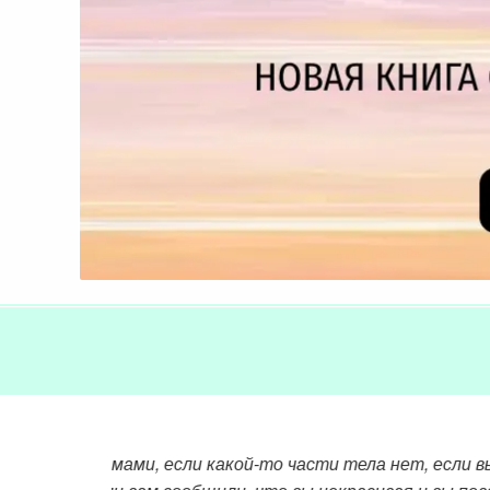
История 
 или не
Я не видела се