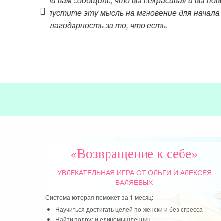
е, что если
кому взаимност
уках, а Бог
не взаимной лю
я узнала про в
близких и хоро
Читать далее »
«Возвращение к себе»
УВЛЕКАТЕЛЬНАЯ ИГРА
ОТ ОЛЬГИ И АЛЕКСЕЯ
ВАЛЯЕВЫХ
Система которая поможет за 1 месяц:
Научиться достигать целей по-женски и без стресса