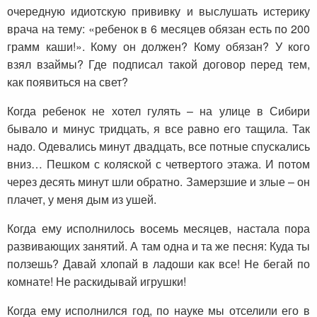
очередную идиотскую прививку и выслушать истерику
врача на тему: «ребенок в 6 месяцев обязан есть по 200
грамм каши!». Кому он должен? Кому обязан? У кого
взял взаймы? Где подписал такой договор перед тем,
как появиться на свет?
Когда ребенок не хотел гулять – на улице в Сибири
бывало и минус тридцать, я все равно его тащила. Так
надо. Одевались минут двадцать, все потные спускались
вниз… Пешком с коляской с четвертого этажа. И потом
через десять минут шли обратно. Замерзшие и злые – он
плачет, у меня дым из ушей.
Когда ему исполнилось восемь месяцев, настала пора
развивающих занятий. А там одна и та же песня: Куда ты
ползешь? Давай хлопай в ладоши как все! Не бегай по
комнате! Не раскидывай игрушки!
Когда ему исполнился год, по науке мы отселили его в