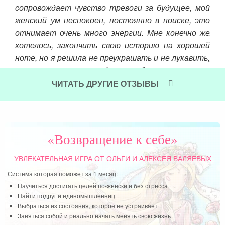
сопровождает чувство тревоги за будущее, мой
них
изнь
женский ум неспокоен, постоянно в поиске, это
ино
отнимает очень много энергии. Мне конечно же
жде
хотелось, закончить свою историю на хорошей
что
ноте, но я решила не преукрашать и не лукавить,
уйт
что мол у меня всё волшебно, а искренне
Чит
поведать о своих чувствах.
ЧИТАТЬ ДРУГИЕ ОТЗЫВЫ
Читать далее »
«Возвращение к себе»
УВЛЕКАТЕЛЬНАЯ ИГРА
ОТ ОЛЬГИ И АЛЕКСЕЯ ВАЛЯЕВЫХ
Система которая поможет за 1 месяц:
Научиться достигать целей по-женски и без стресса
Найти подруг и единомышленниц
Выбраться из состояния, которое не устраивает
Заняться собой и реально начать менять свою жизнь