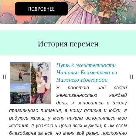
История перемен
Путь к женственности
Натальи Бахметьева из
Нижнего Новгорода
сама
Я работаю над своей
Но я
женственностью каждый
тном
день, я записалась в школу
ть в
правильного питания, я ношу платья и юбки, я
о, и
радуюсь жизни, у меня начали исполняться мои
 про
желания, я уважаю и ценю всех мужчин, я им всем
тья.
благодарна за всё, но меня всё равно постоянно
все
еня-