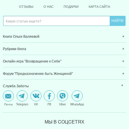
ОТЗЫВЫ
О НАС
ПОДАРКИ
КАРТА САЙТА
Книги Ольги Валяевой
Рубрики блога
Онлайн игра "Возвращение к Себе"
Форум "Предназначение быть Женщиной"
Служба Заботы
Почта
Telegram
VK
FB
Viber
WhatsApp
МЫ В CОЦCЕТЯХ