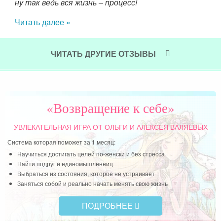
ка с
ну так ведь вся жизнь – процесс!
де
мед
Читать далее »
что
дол
сво
ЧИТАТЬ ДРУГИЕ ОТЗЫВЫ
ес
ру
сча
год
«Возвращение к себе»
не 
Мн
УВЛЕКАТЕЛЬНАЯ ИГРА
ОТ ОЛЬГИ И АЛЕКСЕЯ ВАЛЯЕВЫХ
зам
Система которая поможет за 1 месяц:
пе
Научиться достигать целей по-женски и без стресса
бл
Найти подруг и единомышленниц
Выбраться из состояния, которое не устраивает
пре
Заняться собой и реально начать менять свою жизнь
Чит
ПОДРОБНЕЕ