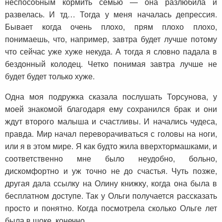
неспособным кормить семью — она разлюбила и
развелась. И тд… Тогда у меня началась депрессия.
Бывает когда очень плохо, прям плохо плохо,
понимаешь, что, например, завтра будет лучше потому
что сейчас уже хуже некуда. А тогда я словно падала в
бездонный колодец. Четко понимая завтра лучше не
будет будет только хуже.
Одна моя подружка сказала послушать Торсунова, у
моей знакомой благодаря ему сохранился брак и они
ждут второго малыша и счастливы. И начались чудеса,
правда. Мир начал переворачиваться с головы на ноги,
или я в этом мире. Я как будто жила вверхтормашками, и
соответственно мне было неудобно, больно,
дискомфортно и уж точно не до счастья. Чуть позже,
другая дала ссылку на Олину книжку, когда она была в
бесплатном доступе. Так у Ольги получается рассказать
просто и понятно. Когда посмотрела сколько Ольге лет
была в шоке, конечно.