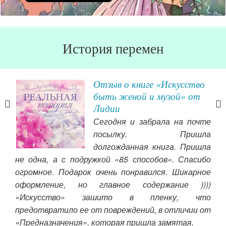
История перемен
Отзыв о книге «Искусство
быть женой и музой» от
шей
Лидии
имым
Сегодня и забрала на почте
азу
посылку. Пришла
я не
долгожданная книга. Пришла
ю и
не одна, а с подружкой «85 способов». Спасибо
стр
, но
огромное. Подарок очень понравился. Шикарное
сил
яла,
оформление, но главное содержание ))))
иду
ь я
«Искусство» зашито в пленку, что
вра
ы ни
предотвратило ее от повреждений, в отличии от
сил
т и
«Предназначения», которая пришла замятая.
за
го я