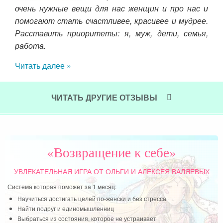
о не
год
очень нужные вещи для нас женщин и про нас и
все
помогают стать счастливее, красивее и мудрее.
быв
Расставить приоритеты: я, муж, дети, семья,
Изн
работа.
. Ч
.
Читать далее »
у м
эт
сер
ЧИТАТЬ ДРУГИЕ ОТЗЫВЫ
от 
сва
вре
вме
«Возвращение к себе»
пер
кот
УВЛЕКАТЕЛЬНАЯ ИГРА
ОТ ОЛЬГИ И АЛЕКСЕЯ ВАЛЯЕВЫХ
Система которая поможет за 1 месяц:
Чит
Научиться достигать целей по-женски и без стресса
Найти подруг и единомышленниц
Выбраться из состояния, которое не устраивает