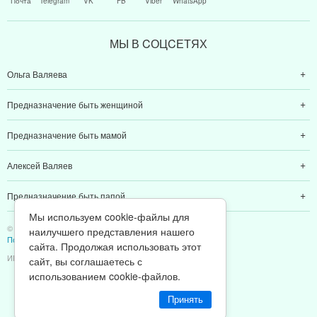
Почта
Telegram
VK
FB
Viber
WhatsApp
МЫ В CОЦCЕТЯХ
Ольга Валяева
Предназначение быть женщиной
Предназначение быть мамой
Алексей Валяев
Предназначение быть папой
Мы используем cookie-файлы для
© 2011-2026 Предназначение быть Женщиной
наилучшего представления нашего
Политика конфиденциальности
сайта. Продолжая использовать этот
ИП Валяев А. В. | ИНН 380111808709
сайт, вы соглашаетесь с
использованием cookie-файлов.
Принять