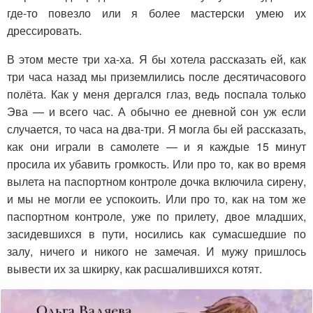
где-то повезло или я более мастерски умею их
дрессировать.
В этом месте три ха-ха. Я бы хотела рассказать ей, как
три часа назад мы приземлились после десятичасового
полёта. Как у меня дергался глаз, ведь поспала только
Эва — и всего час. А обычно ее дневной сон уж если
случается, то часа на два-три. Я могла бы ей рассказать,
как они играли в самолете — и я каждые 15 минут
просила их убавить громкость. Или про то, как во время
вылета на паспортном контроле дочка включила сирену,
и мы не могли ее успокоить. Или про то, как на том же
паспортном контроле, уже по прилету, двое младших,
засидевшихся в пути, носились как сумасшедшие по
залу, ничего и никого не замечая. И мужу пришлось
вывести их за шкирку, как расшалившихся котят.