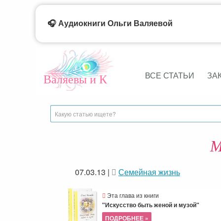
🎧 Аудиокниги Ольги Валяевой
ВСЕ СТАТЬИ
ЗА
Валяевы и К
М
07.03.13
|
Семейная жизнь
Эта глава из книги
"Искусство быть женой и музой"
ПОДРОБНЕЕ »