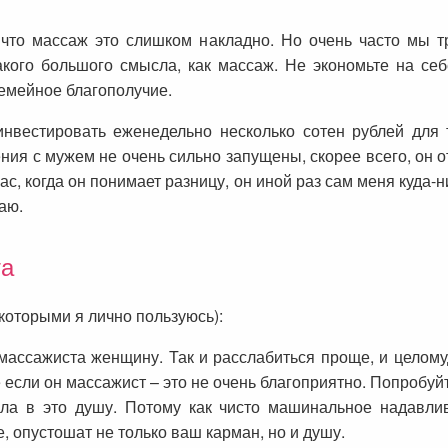
, что массаж это слишком накладно. Но очень часто мы 
 такого большого смысла, как массаж. Не экономьте на с
семейное благополучие.
инвестировать еженедельно несколько сотен рублей для 
ия с мужем не очень сильно запущены, скорее всего, он о
час, когда он понимает разницу, он иной раз сам меня куда
аю.
та
которыми я лично пользуюсь):
ассажиста женщину. Так и расслабиться проще, и целому
если он массажист – это не очень благоприятно. Попробуйт
ла в это душу. Потому как чисто машинальное надавли
, опустошат не только ваш карман, но и душу.