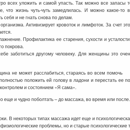
тро всех уложить и самой упасть. Так можно все запасы т
, что жизнь чуть-чуть замедлилась. И можно какое-то 
ь себя и не гнать снова по делам.
организма. Активизирует кровоток и лимфоток. За счет эт
ается.
лажнение. Профилактика ее старения, сухости и усталост
о покрова.
ебе заботиться другому человеку. Для женщины это оче
нщина не может расслабиться, стараясь во всем помочь 
полностью положить ей голову в ладони и перестать ее п
 контролем и состоянием «Я сама».
о еще и чудно поболтать – до массажа, во время или после
оки. В некоторых типах массажа идет еще и психологическ
ко физиологические проблемы, но и старые психологические 