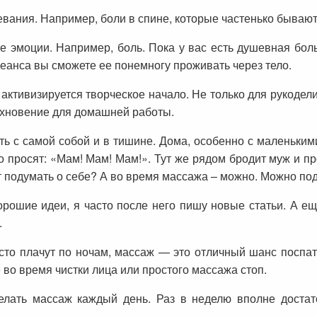
евания. Например, боли в спине, которые частенько бывают
 эмоции. Например, боль. Пока у вас есть душевная боль
еанса вы сможете ее понемногу проживать через тело.
ктивизируется творческое начало. Не только для рукоделия
дохновение для домашней работы.
ь с самой собой и в тишине. Дома, особенно с маленькими 
то просят: «Мам! Мам! Мам!». Тут же рядом бродит муж и п
т подумать о себе? А во время массажа – можно. Можно под
орошие идеи, я часто после него пишу новые статьи. А ещ
.
сто плачут по ночам, массаж — это отличный шанс поспать
 во время чистки лица или простого массажа стоп.
елать массаж каждый день. Раз в неделю вполне доста