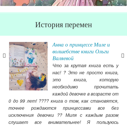
История перемен
ении
Анна о принцессе Миле и
ж
волшебстве книги Ольги
Валяевой
ория
Что за крутая книга есть у
огое
нас! ? Это не просто книга,
я и
это книга, которую
м, и
необходимо прочитать
ское
выз
каждой девочке в возрасте от
все-
клу
0 до 99 лет! ???? книга о том, как становятся,
 еще
даж
точнее рождаются принцессами все без
лать
выл
исключения девочки ?? Миля с каждым разом
уке.
удо
слушает все внимательнее! Я пользуюсь
нич